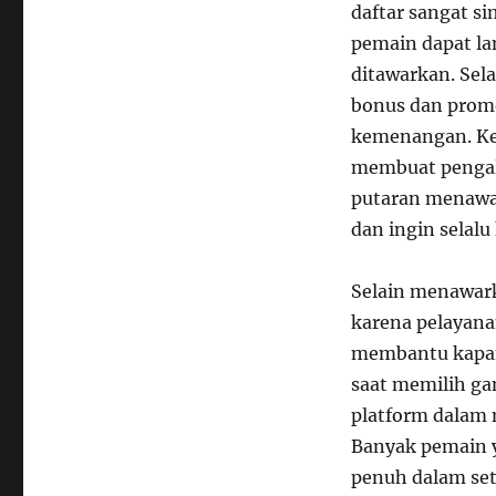
Lebih
daftar sangat s
Konsisten
pemain dapat la
ditawarkan. Sel
bonus dan prom
kemenangan. Ke
membuat pengal
putaran menawa
dan ingin selalu 
Selain menawark
karena pelayana
membantu kapan 
saat memilih ga
platform dalam
Banyak pemain y
penuh dalam set