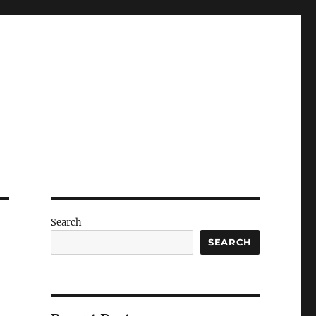
Search
SEARCH