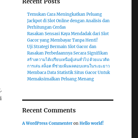
Recent Posts
Temukan Cara Meningkatkan Peluang
Jackpot di Slot Online dengan Analisis dan
Perhitungan Cerdas
Rasakan Sensasi Kaya Mendadak dari Slot
Gacor yang Membayar Tanpa Henti!
Uji Strategi Bermain Slot Gacor dan
Rasakan Perbedaannya Secara Signifikan
สร้างความได้เปรียบเหนือผู้เล่นทั่วไป ด้วยแนวคิด
การเล่น สล็อต ที่ช่วยเพิ่มผลตอบแทนในระยะยาว
Membaca Data Statistik Situs Gacor Untuk
Memaksimalkan Peluang Menang
.
i
Recent Comments
A WordPress Commenter
on
Hello world!