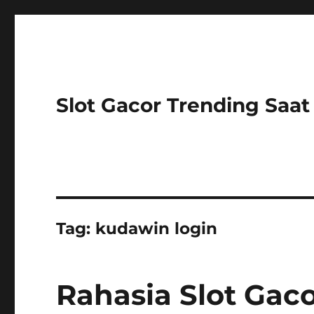
Slot Gacor Trending Saat
Tag:
kudawin login
Rahasia Slot Ga