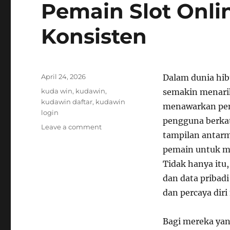
Pemain Slot Onl
Konsisten
Posted
April 24, 2026
Dalam dunia hib
on
Tags
kuda win
,
kudawin
,
semakin menarik 
kudawin daftar
,
kudawin
menawarkan pen
login
pengguna berkat
on
Leave a comment
tampilan antar
Rahasia
Slot
pemain untuk me
Gacor
Tidak hanya itu
yang
dan data pribad
Membantu
Pemain
dan percaya diri
Slot
Online
Bagi mereka yan
Menang