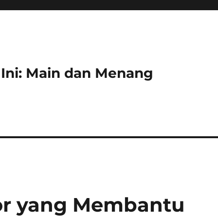
 Ini: Main dan Menang
cor yang Membantu