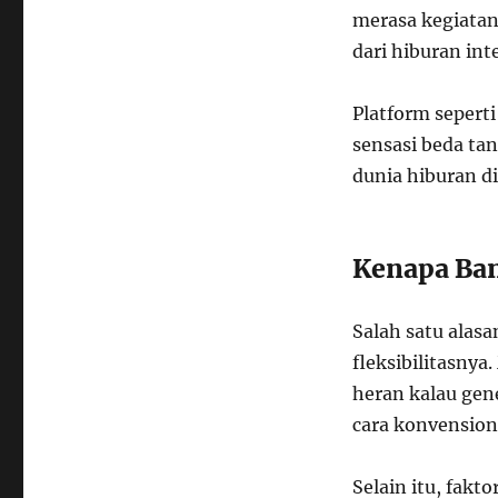
merasa kegiatan
dari hiburan int
Platform sepert
sensasi beda tan
dunia hiburan di
Kenapa Ban
Salah satu alasa
fleksibilitasnya
heran kalau gene
cara konvension
Selain itu, fakt