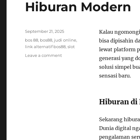
Hiburan Modern
Posted
September 21, 2025
Kalau ngomongin
on
Tags
bos 88
,
bos88
,
judi online
,
bisa dipisahin d
link alternatif bos88
,
slot
lewat platform 
on
Leave a comment
generasi yang do
Serunya
solusi simpel bu
Dunia
Digital
sensasi baru.
Bareng
Platform
Hiburan
Hiburan di 
Modern
Sekarang hibura
Dunia digital ng
pengalaman ser