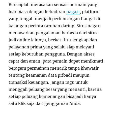
Bersiaplah merasakan sensasi bermain yang
luar biasa dengan kehadiran
naga11
, platform
yang tengah menjadi perbincangan hangat di
kalangan pecinta taruhan daring. Situs naga11
menawarkan pengalaman berbeda dari situs
judi online lainnya, berkat fitur lengkap dan
pelayanan prima yang selalu siap melayani
setiap kebutuhan pengguna. Dengan akses
cepat dan aman, para pemain dapat menikmati
beragam permainan menarik tanpa khawatir
tentang keamanan data pribadi maupun
transaksi keuangan. Jangan ragu untuk
menggali peluang besar yang menanti, karena
setiap peluang kemenangan bisa jadi hanya
satu klik saja dari genggaman Anda.