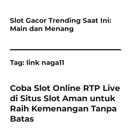
Slot Gacor Trending Saat Ini:
Main dan Menang
Tag:
link naga11
Coba Slot Online RTP Live
di Situs Slot Aman untuk
Raih Kemenangan Tanpa
Batas