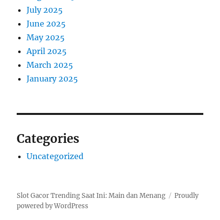
July 2025
June 2025
May 2025
April 2025
March 2025
January 2025
Categories
Uncategorized
Slot Gacor Trending Saat Ini: Main dan Menang
Proudly
powered by WordPress