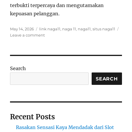
terbukti terpercaya dan mengutamakan
kepuasan pelanggan.
Posted
Tags
May 14, 2026
link naga11
,
naga 11
,
naga11
,
situs naga11
on
on
Leave a comment
Coba
Slot
Online
RTP
Live
Search
di
Situs
SEARCH
Slot
Aman
untuk
Raih
Kemenangan
Recent Posts
Tanpa
Batas
Rasakan Sensasi Kaya Mendadak dari Slot