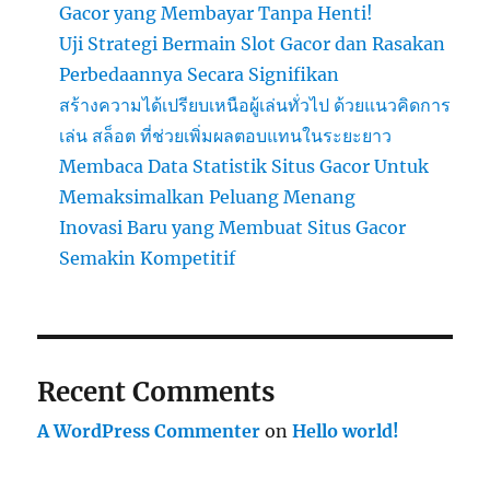
Gacor yang Membayar Tanpa Henti!
Uji Strategi Bermain Slot Gacor dan Rasakan
Perbedaannya Secara Signifikan
สร้างความได้เปรียบเหนือผู้เล่นทั่วไป ด้วยแนวคิดการ
เล่น สล็อต ที่ช่วยเพิ่มผลตอบแทนในระยะยาว
Membaca Data Statistik Situs Gacor Untuk
Memaksimalkan Peluang Menang
Inovasi Baru yang Membuat Situs Gacor
Semakin Kompetitif
Recent Comments
A WordPress Commenter
on
Hello world!