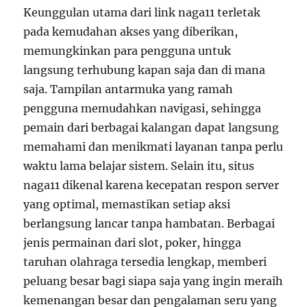
Keunggulan utama dari link naga11 terletak
pada kemudahan akses yang diberikan,
memungkinkan para pengguna untuk
langsung terhubung kapan saja dan di mana
saja. Tampilan antarmuka yang ramah
pengguna memudahkan navigasi, sehingga
pemain dari berbagai kalangan dapat langsung
memahami dan menikmati layanan tanpa perlu
waktu lama belajar sistem. Selain itu, situs
naga11 dikenal karena kecepatan respon server
yang optimal, memastikan setiap aksi
berlangsung lancar tanpa hambatan. Berbagai
jenis permainan dari slot, poker, hingga
taruhan olahraga tersedia lengkap, memberi
peluang besar bagi siapa saja yang ingin meraih
kemenangan besar dan pengalaman seru yang