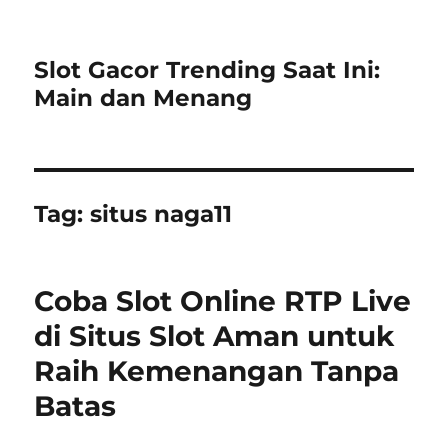
Slot Gacor Trending Saat Ini:
Main dan Menang
Tag:
situs naga11
Coba Slot Online RTP Live
di Situs Slot Aman untuk
Raih Kemenangan Tanpa
Batas