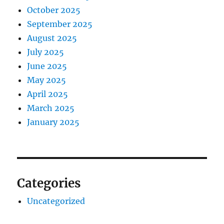
October 2025
September 2025
August 2025
July 2025
June 2025
May 2025
April 2025
March 2025
January 2025
Categories
Uncategorized