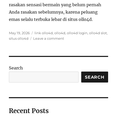
rasakan sensasi bermain yang belum pernah
Anda rasakan sebelumnya, karena peluang
emas selalu terbuka lebar di situs ollo4d.
Posted
Tags
May 19, 2026
link ollo4d
,
ollo4d
,
ollo4d login
,
ollo4d slot
,
on
on
situs ollo4d
Leave a comment
Pelajari
Rahasia
Slot
Online
yang
Search
Membantu
Pemain
SEARCH
Menghasilkan
Profit
Lebih
Maksimal
Recent Posts