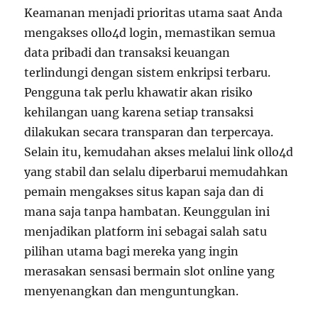
Keamanan menjadi prioritas utama saat Anda
mengakses ollo4d login, memastikan semua
data pribadi dan transaksi keuangan
terlindungi dengan sistem enkripsi terbaru.
Pengguna tak perlu khawatir akan risiko
kehilangan uang karena setiap transaksi
dilakukan secara transparan dan terpercaya.
Selain itu, kemudahan akses melalui link ollo4d
yang stabil dan selalu diperbarui memudahkan
pemain mengakses situs kapan saja dan di
mana saja tanpa hambatan. Keunggulan ini
menjadikan platform ini sebagai salah satu
pilihan utama bagi mereka yang ingin
merasakan sensasi bermain slot online yang
menyenangkan dan menguntungkan.