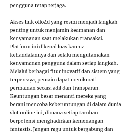
pengguna tetap terjaga.
Akses link ollo4d yang resmi menjadi langkah
penting untuk menjamin keamanan dan
kenyamanan saat melakukan transaksi.
Platform ini dikenal luas karena
kehandalannya dan selalu mengutamakan
kenyamanan pengguna dalam setiap langkah.
Melalui berbagai fitur inovatif dan sistem yang
terpercaya, pemain dapat menikmati
permainan secara adil dan transparan.
Keuntungan besar menanti mereka yang
berani mencoba keberuntungan di dalam dunia
slot online ini, dimana setiap taruhan
berpotensi menghadirkan kemenangan
fantastis. Jangan ragu untuk bergabung dan