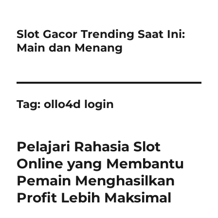
Slot Gacor Trending Saat Ini:
Main dan Menang
Tag:
ollo4d login
Pelajari Rahasia Slot
Online yang Membantu
Pemain Menghasilkan
Profit Lebih Maksimal