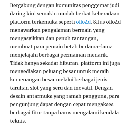
Bergabung dengan komunitas penggemar judi
daring kini semakin mudah berkat keberadaan
platform terkemuka seperti
ollo4d
. Situs ollo4d
menawarkan pengalaman bermain yang
mengasyikkan dan penuh tantangan,
membuat para pemain betah berlama-lama
menjelajahi berbagai permainan menarik.
Tidak hanya sekadar hiburan, platform ini juga
menyediakan peluang besar untuk meraih
kemenangan besar melalui berbagai jenis
taruhan slot yang seru dan inovatif. Dengan
desain antarmuka yang ramah pengguna, para
pengunjung dapat dengan cepat mengakses
berbagai fitur tanpa harus mengalami kendala
teknis.