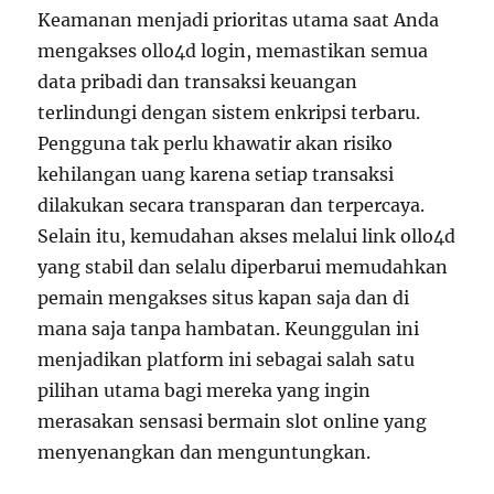
Keamanan menjadi prioritas utama saat Anda
mengakses ollo4d login, memastikan semua
data pribadi dan transaksi keuangan
terlindungi dengan sistem enkripsi terbaru.
Pengguna tak perlu khawatir akan risiko
kehilangan uang karena setiap transaksi
dilakukan secara transparan dan terpercaya.
Selain itu, kemudahan akses melalui link ollo4d
yang stabil dan selalu diperbarui memudahkan
pemain mengakses situs kapan saja dan di
mana saja tanpa hambatan. Keunggulan ini
menjadikan platform ini sebagai salah satu
pilihan utama bagi mereka yang ingin
merasakan sensasi bermain slot online yang
menyenangkan dan menguntungkan.