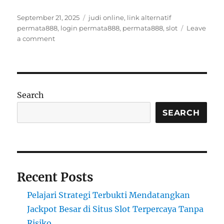
Posted
Tags
September 21, 2025
judi online
,
link alternatif
on
permata888
,
login permata888
,
permata888
,
slot
Leave
on
a comment
Dunia
Hiburan
Digital
yang
Serius
Search
Tapi
Santai
SEARCH
Recent Posts
Pelajari Strategi Terbukti Mendatangkan
Jackpot Besar di Situs Slot Terpercaya Tanpa
Risiko