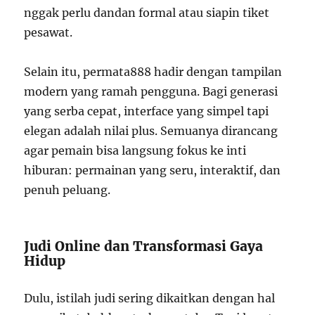
nggak perlu dandan formal atau siapin tiket
pesawat.
Selain itu, permata888 hadir dengan tampilan
modern yang ramah pengguna. Bagi generasi
yang serba cepat, interface yang simpel tapi
elegan adalah nilai plus. Semuanya dirancang
agar pemain bisa langsung fokus ke inti
hiburan: permainan yang seru, interaktif, dan
penuh peluang.
Judi Online dan Transformasi Gaya
Hidup
Dulu, istilah judi sering dikaitkan dengan hal