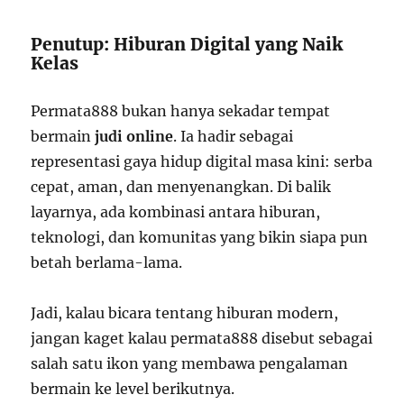
Penutup: Hiburan Digital yang Naik
Kelas
Permata888 bukan hanya sekadar tempat
bermain
judi online
. Ia hadir sebagai
representasi gaya hidup digital masa kini: serba
cepat, aman, dan menyenangkan. Di balik
layarnya, ada kombinasi antara hiburan,
teknologi, dan komunitas yang bikin siapa pun
betah berlama-lama.
Jadi, kalau bicara tentang hiburan modern,
jangan kaget kalau permata888 disebut sebagai
salah satu ikon yang membawa pengalaman
bermain ke level berikutnya.