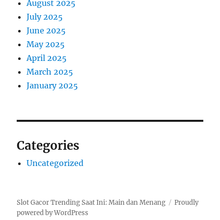
August 2025
July 2025
June 2025
May 2025
April 2025
March 2025
January 2025
Categories
Uncategorized
Slot Gacor Trending Saat Ini: Main dan Menang
Proudly
powered by WordPress