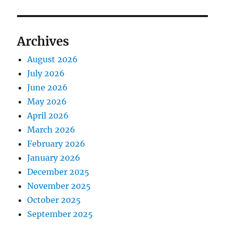
Archives
August 2026
July 2026
June 2026
May 2026
April 2026
March 2026
February 2026
January 2026
December 2025
November 2025
October 2025
September 2025