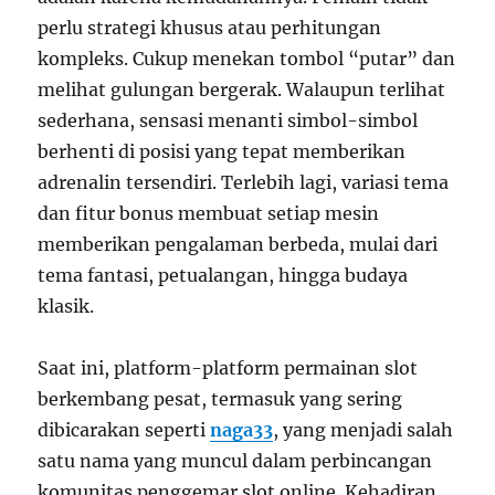
perlu strategi khusus atau perhitungan
kompleks. Cukup menekan tombol “putar” dan
melihat gulungan bergerak. Walaupun terlihat
sederhana, sensasi menanti simbol-simbol
berhenti di posisi yang tepat memberikan
adrenalin tersendiri. Terlebih lagi, variasi tema
dan fitur bonus membuat setiap mesin
memberikan pengalaman berbeda, mulai dari
tema fantasi, petualangan, hingga budaya
klasik.
Saat ini, platform-platform permainan slot
berkembang pesat, termasuk yang sering
dibicarakan seperti
naga33
, yang menjadi salah
satu nama yang muncul dalam perbincangan
komunitas penggemar slot online. Kehadiran