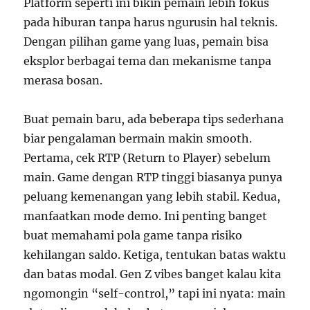
Platform seperti ini bikin pemain lebih fokus
pada hiburan tanpa harus ngurusin hal teknis.
Dengan pilihan game yang luas, pemain bisa
eksplor berbagai tema dan mekanisme tanpa
merasa bosan.
Buat pemain baru, ada beberapa tips sederhana
biar pengalaman bermain makin smooth.
Pertama, cek RTP (Return to Player) sebelum
main. Game dengan RTP tinggi biasanya punya
peluang kemenangan yang lebih stabil. Kedua,
manfaatkan mode demo. Ini penting banget
buat memahami pola game tanpa risiko
kehilangan saldo. Ketiga, tentukan batas waktu
dan batas modal. Gen Z vibes banget kalau kita
ngomongin “self-control,” tapi ini nyata: main