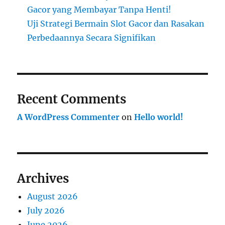
Gacor yang Membayar Tanpa Henti!
Uji Strategi Bermain Slot Gacor dan Rasakan
Perbedaannya Secara Signifikan
Recent Comments
A WordPress Commenter
on
Hello world!
Archives
August 2026
July 2026
June 2026