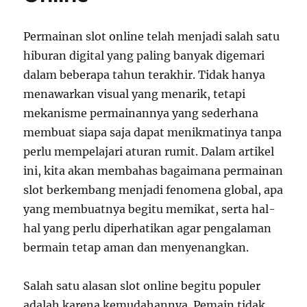
Baru
dan
Berpengalaman
Permainan slot online telah menjadi salah satu
hiburan digital yang paling banyak digemari
dalam beberapa tahun terakhir. Tidak hanya
menawarkan visual yang menarik, tetapi
mekanisme permainannya yang sederhana
membuat siapa saja dapat menikmatinya tanpa
perlu mempelajari aturan rumit. Dalam artikel
ini, kita akan membahas bagaimana permainan
slot berkembang menjadi fenomena global, apa
yang membuatnya begitu memikat, serta hal-
hal yang perlu diperhatikan agar pengalaman
bermain tetap aman dan menyenangkan.
Salah satu alasan slot online begitu populer
adalah karena kemudahannya. Pemain tidak