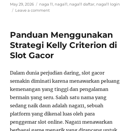
Posted
Tags
May 29, 2026
naga 11
,
naga11
,
naga11 daftar
,
naga11 login
on
on
Leave a comment
Rasakan
Keuntungan
Maksimal
Panduan Menggunakan
Bermain
Slot
Strategi Kelly Criterion di
Online
Slot Gacor
dengan
RTP
Tinggi
dan
Dalam dunia perjudian daring, slot gacor
Bonus
semakin diminati karena menawarkan peluang
Harian
kemenangan yang tinggi dan pengalaman
bermain yang seru. Salah satu nama yang
sedang naik daun adalah naga11, sebuah
platform yang dikenal luas oleh para
penggemar slot online. Naga11 menawarkan
berbagai game menarik yang dirancang untuk