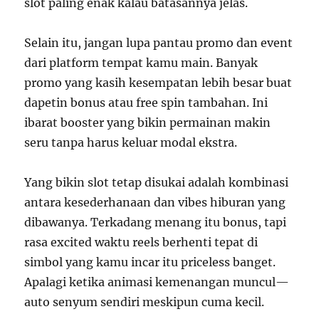
slot paling enak kalau batasannya jelas.
Selain itu, jangan lupa pantau promo dan event
dari platform tempat kamu main. Banyak
promo yang kasih kesempatan lebih besar buat
dapetin bonus atau free spin tambahan. Ini
ibarat booster yang bikin permainan makin
seru tanpa harus keluar modal ekstra.
Yang bikin slot tetap disukai adalah kombinasi
antara kesederhanaan dan vibes hiburan yang
dibawanya. Terkadang menang itu bonus, tapi
rasa excited waktu reels berhenti tepat di
simbol yang kamu incar itu priceless banget.
Apalagi ketika animasi kemenangan muncul—
auto senyum sendiri meskipun cuma kecil.