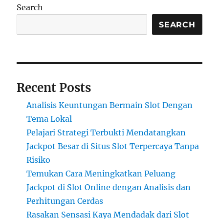
Permainan
Search
Slot
Online
SEARCH
Recent Posts
Analisis Keuntungan Bermain Slot Dengan
Tema Lokal
Pelajari Strategi Terbukti Mendatangkan
Jackpot Besar di Situs Slot Terpercaya Tanpa
Risiko
Temukan Cara Meningkatkan Peluang
Jackpot di Slot Online dengan Analisis dan
Perhitungan Cerdas
Rasakan Sensasi Kaya Mendadak dari Slot