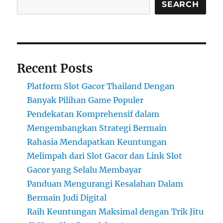
Maksimal
SEARCH
Recent Posts
Platform Slot Gacor Thailand Dengan
Banyak Pilihan Game Populer
Pendekatan Komprehensif dalam
Mengembangkan Strategi Bermain
Rahasia Mendapatkan Keuntungan
Melimpah dari Slot Gacor dan Link Slot
Gacor yang Selalu Membayar
Panduan Mengurangi Kesalahan Dalam
Bermain Judi Digital
Raih Keuntungan Maksimal dengan Trik Jitu