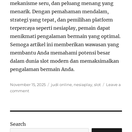
mekanisme seru, dan peluang menang yang
menarik. Dengan pemahaman mendalam,
strategi yang tepat, dan pemilihan platform
terpercaya seperti nesiaplay, pemain dapat
menikmati pengalaman bermain yang optimal.
Semoga artikel ini memberikan wawasan yang
membantu Anda memahami potensi besar
dalam dunia slot modern dan memaksimalkan
pengalaman bermain Anda.
Posted
Tags
November 15, 2025
judi online
,
nesiaplay
,
slot
Leave a
on
on
comment
Eksplorasi
Slot
Modern
untuk
Pengalaman
Search
Bermain