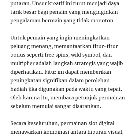
putaran. Unsur kreatif ini turut menjadi daya
tarik besar bagi pemain yang menginginkan
pengalaman bermain yang tidak monoton.
Untuk pemain yang ingin meningkatkan
peluang menang, memanfaatkan fitur-fitur
bonus seperti free spins, wild symbol, dan
multiplier adalah langkah strategis yang wajib
diperhatikan. Fitur ini dapat memberikan
peningkatan signifikan dalam perolehan
hadiah jika digunakan pada waktu yang tepat.
Oleh karena itu, membaca petunjuk permainan
sebelum memulai sangat disarankan.
Secara keseluruhan, permainan slot digital
menawarkan kombinasi antara hiburan visual,