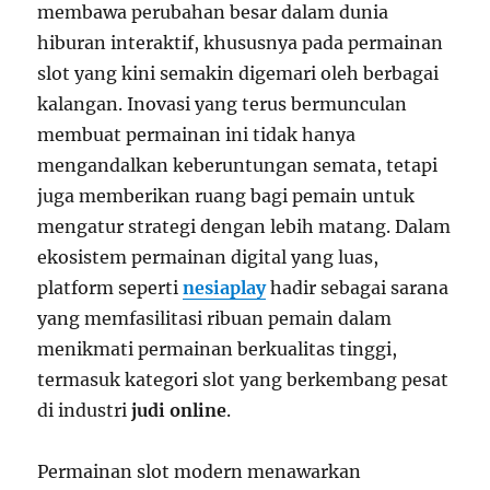
membawa perubahan besar dalam dunia
hiburan interaktif, khususnya pada permainan
slot yang kini semakin digemari oleh berbagai
kalangan. Inovasi yang terus bermunculan
membuat permainan ini tidak hanya
mengandalkan keberuntungan semata, tetapi
juga memberikan ruang bagi pemain untuk
mengatur strategi dengan lebih matang. Dalam
ekosistem permainan digital yang luas,
platform seperti
nesiaplay
hadir sebagai sarana
yang memfasilitasi ribuan pemain dalam
menikmati permainan berkualitas tinggi,
termasuk kategori slot yang berkembang pesat
di industri
judi online
.
Permainan slot modern menawarkan