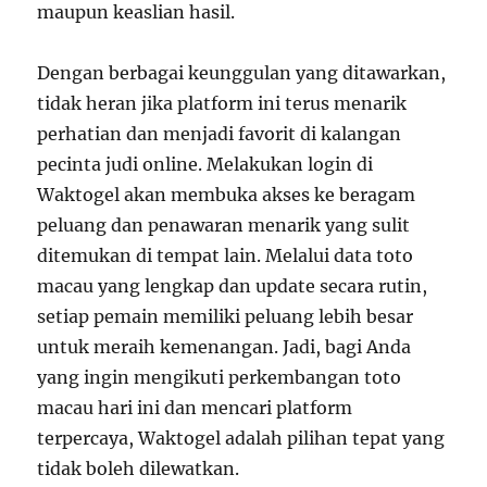
maupun keaslian hasil.
Dengan berbagai keunggulan yang ditawarkan,
tidak heran jika platform ini terus menarik
perhatian dan menjadi favorit di kalangan
pecinta judi online. Melakukan login di
Waktogel akan membuka akses ke beragam
peluang dan penawaran menarik yang sulit
ditemukan di tempat lain. Melalui data toto
macau yang lengkap dan update secara rutin,
setiap pemain memiliki peluang lebih besar
untuk meraih kemenangan. Jadi, bagi Anda
yang ingin mengikuti perkembangan toto
macau hari ini dan mencari platform
terpercaya, Waktogel adalah pilihan tepat yang
tidak boleh dilewatkan.