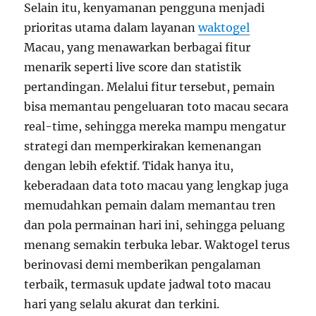
Selain itu, kenyamanan pengguna menjadi
prioritas utama dalam layanan
waktogel
Macau, yang menawarkan berbagai fitur
menarik seperti live score dan statistik
pertandingan. Melalui fitur tersebut, pemain
bisa memantau pengeluaran toto macau secara
real-time, sehingga mereka mampu mengatur
strategi dan memperkirakan kemenangan
dengan lebih efektif. Tidak hanya itu,
keberadaan data toto macau yang lengkap juga
memudahkan pemain dalam memantau tren
dan pola permainan hari ini, sehingga peluang
menang semakin terbuka lebar. Waktogel terus
berinovasi demi memberikan pengalaman
terbaik, termasuk update jadwal toto macau
hari yang selalu akurat dan terkini.