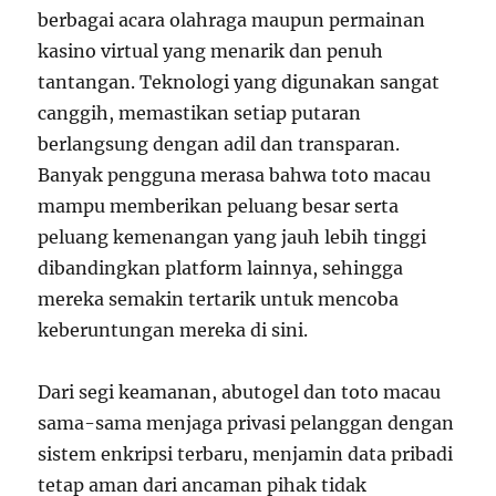
berbagai acara olahraga maupun permainan
kasino virtual yang menarik dan penuh
tantangan. Teknologi yang digunakan sangat
canggih, memastikan setiap putaran
berlangsung dengan adil dan transparan.
Banyak pengguna merasa bahwa toto macau
mampu memberikan peluang besar serta
peluang kemenangan yang jauh lebih tinggi
dibandingkan platform lainnya, sehingga
mereka semakin tertarik untuk mencoba
keberuntungan mereka di sini.
Dari segi keamanan, abutogel dan toto macau
sama-sama menjaga privasi pelanggan dengan
sistem enkripsi terbaru, menjamin data pribadi
tetap aman dari ancaman pihak tidak