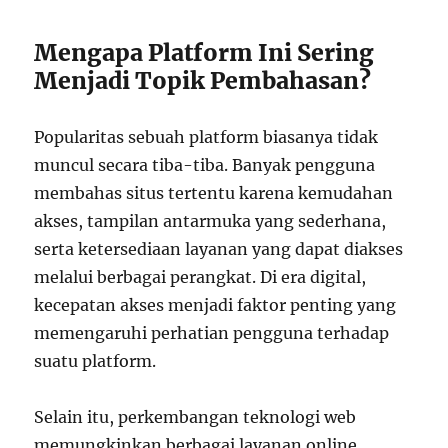
Mengapa Platform Ini Sering
Menjadi Topik Pembahasan?
Popularitas sebuah platform biasanya tidak
muncul secara tiba-tiba. Banyak pengguna
membahas situs tertentu karena kemudahan
akses, tampilan antarmuka yang sederhana,
serta ketersediaan layanan yang dapat diakses
melalui berbagai perangkat. Di era digital,
kecepatan akses menjadi faktor penting yang
memengaruhi perhatian pengguna terhadap
suatu platform.
Selain itu, perkembangan teknologi web
memungkinkan berbagai layanan online