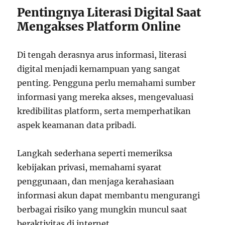
Pentingnya Literasi Digital Saat
Mengakses Platform Online
Di tengah derasnya arus informasi, literasi
digital menjadi kemampuan yang sangat
penting. Pengguna perlu memahami sumber
informasi yang mereka akses, mengevaluasi
kredibilitas platform, serta memperhatikan
aspek keamanan data pribadi.
Langkah sederhana seperti memeriksa
kebijakan privasi, memahami syarat
penggunaan, dan menjaga kerahasiaan
informasi akun dapat membantu mengurangi
berbagai risiko yang mungkin muncul saat
beraktivitas di internet.