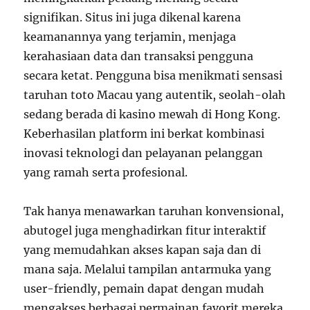
signifikan. Situs ini juga dikenal karena
keamanannya yang terjamin, menjaga
kerahasiaan data dan transaksi pengguna
secara ketat. Pengguna bisa menikmati sensasi
taruhan toto Macau yang autentik, seolah-olah
sedang berada di kasino mewah di Hong Kong.
Keberhasilan platform ini berkat kombinasi
inovasi teknologi dan pelayanan pelanggan
yang ramah serta profesional.
Tak hanya menawarkan taruhan konvensional,
abutogel juga menghadirkan fitur interaktif
yang memudahkan akses kapan saja dan di
mana saja. Melalui tampilan antarmuka yang
user-friendly, pemain dapat dengan mudah
mengakses berbagai permainan favorit mereka.