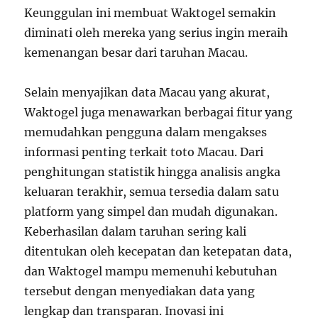
Keunggulan ini membuat Waktogel semakin
diminati oleh mereka yang serius ingin meraih
kemenangan besar dari taruhan Macau.
Selain menyajikan data Macau yang akurat,
Waktogel juga menawarkan berbagai fitur yang
memudahkan pengguna dalam mengakses
informasi penting terkait toto Macau. Dari
penghitungan statistik hingga analisis angka
keluaran terakhir, semua tersedia dalam satu
platform yang simpel dan mudah digunakan.
Keberhasilan dalam taruhan sering kali
ditentukan oleh kecepatan dan ketepatan data,
dan Waktogel mampu memenuhi kebutuhan
tersebut dengan menyediakan data yang
lengkap dan transparan. Inovasi ini