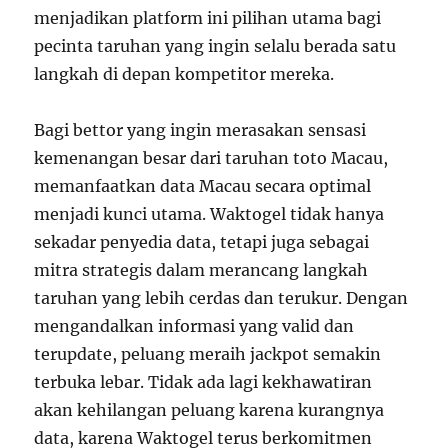
menjadikan platform ini pilihan utama bagi
pecinta taruhan yang ingin selalu berada satu
langkah di depan kompetitor mereka.
Bagi bettor yang ingin merasakan sensasi
kemenangan besar dari taruhan toto Macau,
memanfaatkan data Macau secara optimal
menjadi kunci utama. Waktogel tidak hanya
sekadar penyedia data, tetapi juga sebagai
mitra strategis dalam merancang langkah
taruhan yang lebih cerdas dan terukur. Dengan
mengandalkan informasi yang valid dan
terupdate, peluang meraih jackpot semakin
terbuka lebar. Tidak ada lagi kekhawatiran
akan kehilangan peluang karena kurangnya
data, karena Waktogel terus berkomitmen