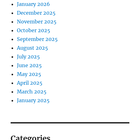
January 2026
December 2025
November 2025
October 2025
September 2025
August 2025
July 2025
June 2025
May 2025
April 2025
March 2025
January 2025
Categories