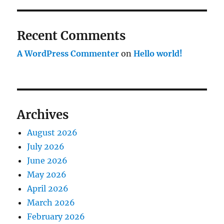
Recent Comments
A WordPress Commenter
on
Hello world!
Archives
August 2026
July 2026
June 2026
May 2026
April 2026
March 2026
February 2026