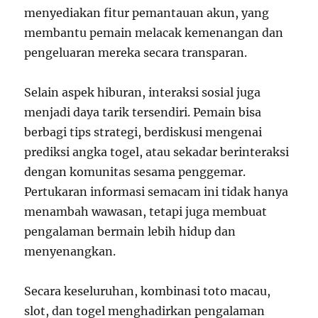
menyediakan fitur pemantauan akun, yang
membantu pemain melacak kemenangan dan
pengeluaran mereka secara transparan.
Selain aspek hiburan, interaksi sosial juga
menjadi daya tarik tersendiri. Pemain bisa
berbagi tips strategi, berdiskusi mengenai
prediksi angka togel, atau sekadar berinteraksi
dengan komunitas sesama penggemar.
Pertukaran informasi semacam ini tidak hanya
menambah wawasan, tetapi juga membuat
pengalaman bermain lebih hidup dan
menyenangkan.
Secara keseluruhan, kombinasi toto macau,
slot, dan togel menghadirkan pengalaman