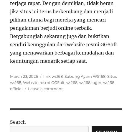
terjaga rapat. Dengan demikian, tidak heran
jika situs ini terus berkembang dan menjadi
pilihan utama bagi mereka yang mencari
pengalaman berjudi online terbaik.
Bergabunglah sekarang juga dan buktikan
sendiri keunggulan dari website resmi GGSoft
yang menawarkan berbagai kemudahan dan
keuntungan menarik setiap saat.
Posted
Tags
March 23, 2026
link ws168
,
Sabung Ayam WS168
,
Situs
on
ws168
,
Website resmi GGSoft
,
ws168
,
ws168 login
,
ws168
on
official
Leave a comment
Tingkatkan
Performa
Sabung
Ayam
dengan
Search
Teknik
Cerdas