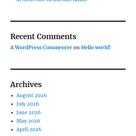
Recent Comments
A WordPress Commenter
on
Hello world!
Archives
August 2026
July 2026
June 2026
May 2026
April 2026