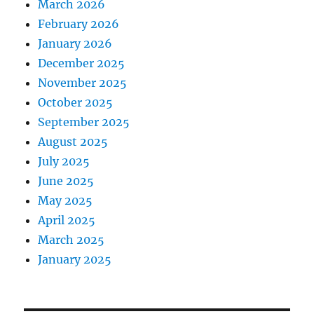
March 2026
February 2026
January 2026
December 2025
November 2025
October 2025
September 2025
August 2025
July 2025
June 2025
May 2025
April 2025
March 2025
January 2025