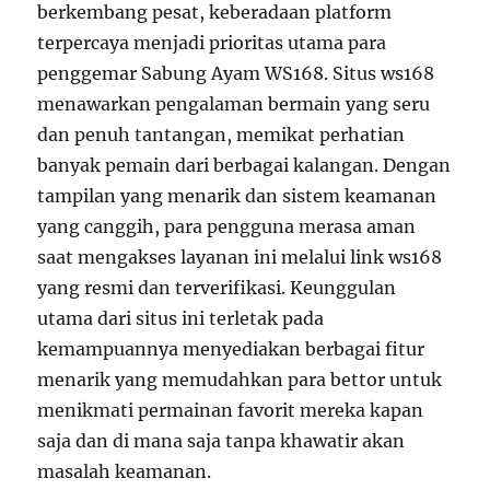
berkembang pesat, keberadaan platform
terpercaya menjadi prioritas utama para
penggemar Sabung Ayam WS168. Situs ws168
menawarkan pengalaman bermain yang seru
dan penuh tantangan, memikat perhatian
banyak pemain dari berbagai kalangan. Dengan
tampilan yang menarik dan sistem keamanan
yang canggih, para pengguna merasa aman
saat mengakses layanan ini melalui link ws168
yang resmi dan terverifikasi. Keunggulan
utama dari situs ini terletak pada
kemampuannya menyediakan berbagai fitur
menarik yang memudahkan para bettor untuk
menikmati permainan favorit mereka kapan
saja dan di mana saja tanpa khawatir akan
masalah keamanan.