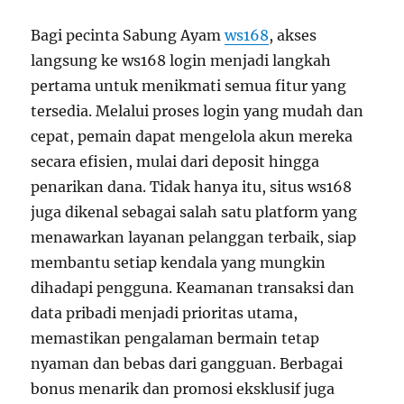
Bagi pecinta Sabung Ayam
ws168
, akses
langsung ke ws168 login menjadi langkah
pertama untuk menikmati semua fitur yang
tersedia. Melalui proses login yang mudah dan
cepat, pemain dapat mengelola akun mereka
secara efisien, mulai dari deposit hingga
penarikan dana. Tidak hanya itu, situs ws168
juga dikenal sebagai salah satu platform yang
menawarkan layanan pelanggan terbaik, siap
membantu setiap kendala yang mungkin
dihadapi pengguna. Keamanan transaksi dan
data pribadi menjadi prioritas utama,
memastikan pengalaman bermain tetap
nyaman dan bebas dari gangguan. Berbagai
bonus menarik dan promosi eksklusif juga