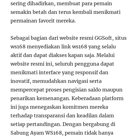
sering dihadirkan, membuat para pemain
semakin betah dan terus kembali menikmati
permainan favorit mereka.
Sebagai bagian dari website resmi GGSoft, situs
ws168 menyediakan link ws168 yang selalu
aktif dan dapat diakses kapan saja. Melalui
website resmi ini, seluruh pengguna dapat
menikmati interface yang responsif dan
inovatif, memudahkan navigasi serta
mempercepat proses pengisian saldo maupun
penarikan kemenangan. Keberadaan platform
ini juga menegaskan komitmen mereka
terhadap transparansi dan keadilan dalam
setiap pertandingan. Dengan bergabung di
Sabung Ayam WS168, pemain tidak hanya