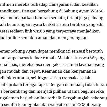
itmen mereka terhadap transparansi dan keadilan
ertandingan. Dengan bergabung di Sabung Ayam WS168,
nya mendapatkan hiburan semata, tetapi juga peluang
aih keuntungan nyata berkat sistem taruhan yang adil
 Ketersediaan link ws168 yang terpercaya menjadikan
judi online semakin aman dan menyenangkan.
gemar Sabung Ayam dapat menikmati sensasi bertaruh
n tanpa harus keluar rumah. Melalui situs ws168 yang
kenal luas, mereka bisa mengakses semua layanan yang
gan mudah dan cepat. Keamanan dan kenyamanan
i fokus utama, sehingga setiap transaksi selalu
data pribadi terjaga rapat. Dengan demikian, tidak heran
terus berkembang dan menjadi pilihan utama bagi mereka
ngalaman berjudi online terbaik. Bergabunglah sekaran
an sendiri keunggulan dari website resmi GGSoft yang