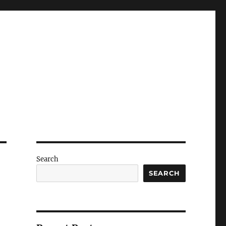
Search
SEARCH