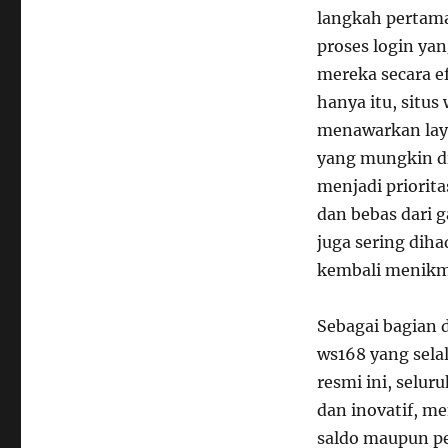
langkah pertama
proses login ya
mereka secara ef
hanya itu, situs
menawarkan laya
yang mungkin di
menjadi priori
dan bebas dari 
juga sering dih
kembali menikma
Sebagai bagian 
ws168 yang selal
resmi ini, selu
dan inovatif, m
saldo maupun pe