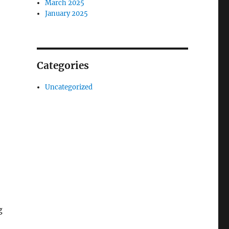
March 2025
January 2025
Categories
Uncategorized
g