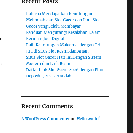
Recent Posts
Rahasia Mendapatkan Keuntungan
Melimpah dari Slot Gacor dan Link Slot
Gacor yang Selalu Membayar
Panduan Mengurangi Kesalahan Dalam
r
Bermain Judi Digital
Raih Keuntungan Maksimal dengan Trik
Jitu di Situs Slot Resmi dan Aman
Situs Slot Gacor Hari Ini Dengan Sistem
n
Modern dan Link Resmi
Daftar Link Slot Gacor 2026 dengan Fitur
Deposit QRIS Termudah
h
Recent Comments
A WordPress Commenter
on
Hello world!
i