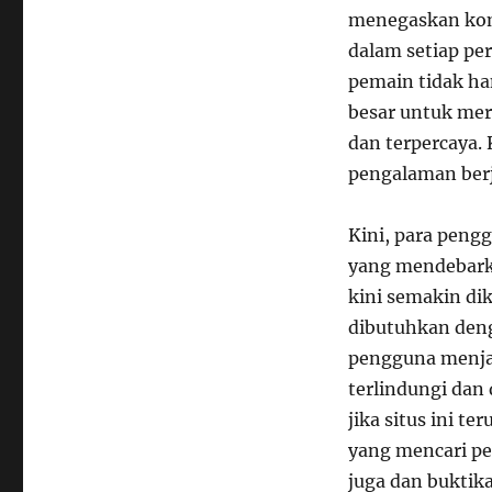
menegaskan kom
dalam setiap p
pemain tidak ha
besar untuk mer
dan terpercaya.
pengalaman ber
Kini, para peng
yang mendebarka
kini semakin di
dibutuhkan den
pengguna menjad
terlindungi dan 
jika situs ini 
yang mencari pe
juga dan buktik