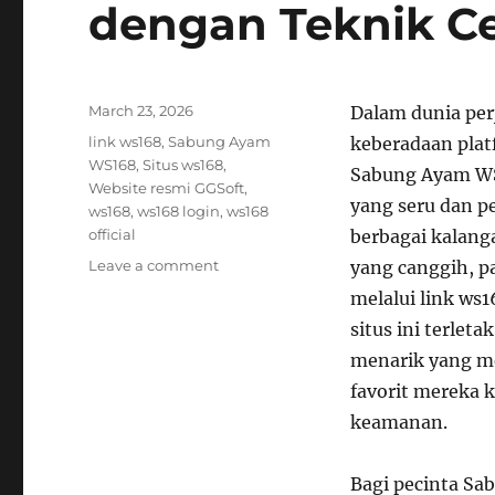
dengan Teknik C
Posted
March 23, 2026
Dalam dunia per
on
Tags
link ws168
,
Sabung Ayam
keberadaan plat
WS168
,
Situs ws168
,
Sabung Ayam WS
Website resmi GGSoft
,
yang seru dan p
ws168
,
ws168 login
,
ws168
official
berbagai kalan
on
Leave a comment
yang canggih, p
Tingkatkan
melalui link ws1
Performa
situs ini terle
Sabung
Ayam
menarik yang m
dengan
favorit mereka 
Teknik
keamanan.
Cerdas
Bagi pecinta S