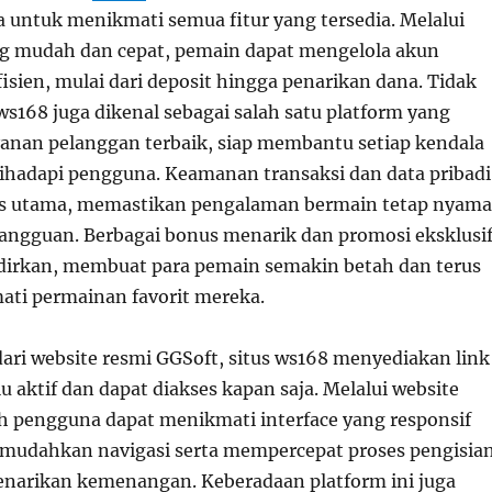
 untuk menikmati semua fitur yang tersedia. Melalui
ng mudah dan cepat, pemain dapat mengelola akun
isien, mulai dari deposit hingga penarikan dana. Tidak
 ws168 juga dikenal sebagai salah satu platform yang
nan pelanggan terbaik, siap membantu setiap kendala
hadapi pengguna. Keamanan transaksi dan data pribadi
tas utama, memastikan pengalaman bermain tetap nyam
gangguan. Berbagai bonus menarik dan promosi eksklusi
adirkan, membuat para pemain semakin betah dan terus
ti permainan favorit mereka.
dari website resmi GGSoft, situs ws168 menyediakan link
u aktif dan dapat diakses kapan saja. Melalui website
ruh pengguna dapat menikmati interface yang responsif
emudahkan navigasi serta mempercepat proses pengisia
narikan kemenangan. Keberadaan platform ini juga