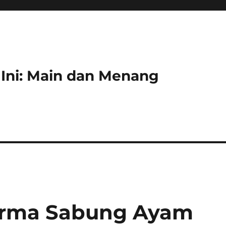
 Ini: Main dan Menang
orma Sabung Ayam