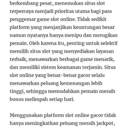
berkembang pesat, menemukan situs slot
terpercaya menjadi prioritas utama bagi para
penggemar game slot online. Tidak sedikit
platform yang menjanjikan keuntungan besar
namun nyatanya hanya menipu dan merugikan
pemain. Oleh karena itu, penting untuk selektif
memilih situs slot yang menyediakan layanan
terbaik, menawarkan berbagai game menarik,
dan memiliki sistem keamanan terjamin. Situs
slot online yang benar-benar gacor selalu
menawarkan peluang kemenangan lebih
tinggi, sehingga memudahkan pemain meraih
bonus melimpah setiap hari.
Menggunakan platform slot online gacor tidak
hanya meningkatkan peluang meraih jackpot,