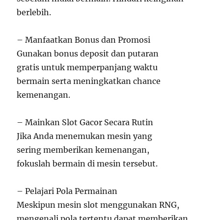
berlebih.
– Manfaatkan Bonus dan Promosi
Gunakan bonus deposit dan putaran
gratis untuk memperpanjang waktu
bermain serta meningkatkan chance
kemenangan.
– Mainkan Slot Gacor Secara Rutin
Jika Anda menemukan mesin yang
sering memberikan kemenangan,
fokuslah bermain di mesin tersebut.
– Pelajari Pola Permainan
Meskipun mesin slot menggunakan RNG,
mengenali pola tertentu dapat memberikan