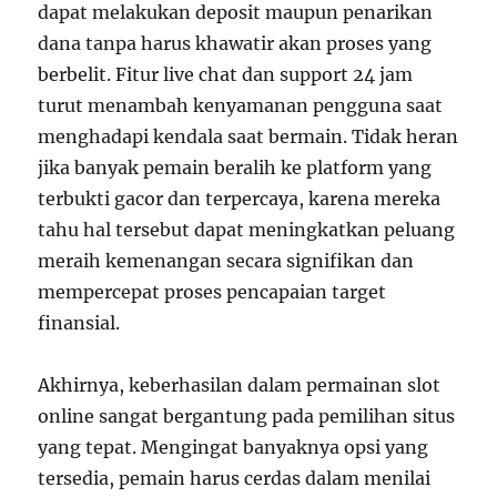
dapat melakukan deposit maupun penarikan
dana tanpa harus khawatir akan proses yang
berbelit. Fitur live chat dan support 24 jam
turut menambah kenyamanan pengguna saat
menghadapi kendala saat bermain. Tidak heran
jika banyak pemain beralih ke platform yang
terbukti gacor dan terpercaya, karena mereka
tahu hal tersebut dapat meningkatkan peluang
meraih kemenangan secara signifikan dan
mempercepat proses pencapaian target
finansial.
Akhirnya, keberhasilan dalam permainan slot
online sangat bergantung pada pemilihan situs
yang tepat. Mengingat banyaknya opsi yang
tersedia, pemain harus cerdas dalam menilai