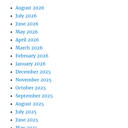
August 2026
July 2026
June 2026
May 2026
April 2026
March 2026
February 2026
January 2026
December 2025
November 2025
October 2025
September 2025
August 2025
July 2025
June 2025
May 2025