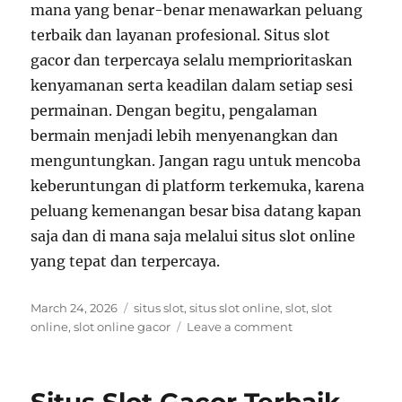
mana yang benar-benar menawarkan peluang
terbaik dan layanan profesional. Situs slot
gacor dan terpercaya selalu memprioritaskan
kenyamanan serta keadilan dalam setiap sesi
permainan. Dengan begitu, pengalaman
bermain menjadi lebih menyenangkan dan
menguntungkan. Jangan ragu untuk mencoba
keberuntungan di platform terkemuka, karena
peluang kemenangan besar bisa datang kapan
saja dan di mana saja melalui situs slot online
yang tepat dan terpercaya.
Posted
Tags
March 24, 2026
situs slot
,
situs slot online
,
slot
,
slot
on
on
online
,
slot online gacor
Leave a comment
Maksimalkan
Kemenangan
di
Situs