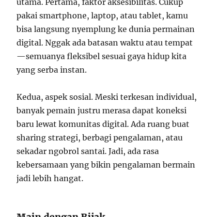
utama. Pertama, faktor aksesibilitas. Cukup
pakai smartphone, laptop, atau tablet, kamu
bisa langsung nyemplung ke dunia permainan
digital. Nggak ada batasan waktu atau tempat
—semuanya fleksibel sesuai gaya hidup kita
yang serba instan.
Kedua, aspek sosial. Meski terkesan individual,
banyak pemain justru merasa dapat koneksi
baru lewat komunitas digital. Ada ruang buat
sharing strategi, berbagi pengalaman, atau
sekadar ngobrol santai. Jadi, ada rasa
kebersamaan yang bikin pengalaman bermain
jadi lebih hangat.