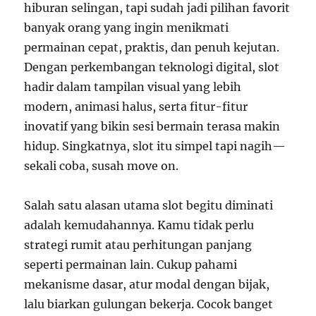
hiburan selingan, tapi sudah jadi pilihan favorit
banyak orang yang ingin menikmati
permainan cepat, praktis, dan penuh kejutan.
Dengan perkembangan teknologi digital, slot
hadir dalam tampilan visual yang lebih
modern, animasi halus, serta fitur-fitur
inovatif yang bikin sesi bermain terasa makin
hidup. Singkatnya, slot itu simpel tapi nagih—
sekali coba, susah move on.
Salah satu alasan utama slot begitu diminati
adalah kemudahannya. Kamu tidak perlu
strategi rumit atau perhitungan panjang
seperti permainan lain. Cukup pahami
mekanisme dasar, atur modal dengan bijak,
lalu biarkan gulungan bekerja. Cocok banget