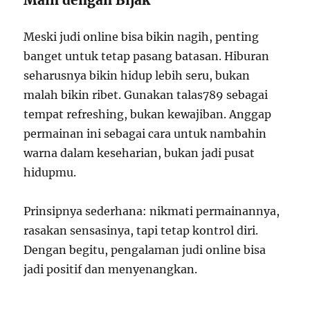
Main dengan Bijak
Meski judi online bisa bikin nagih, penting
banget untuk tetap pasang batasan. Hiburan
seharusnya bikin hidup lebih seru, bukan
malah bikin ribet. Gunakan talas789 sebagai
tempat refreshing, bukan kewajiban. Anggap
permainan ini sebagai cara untuk nambahin
warna dalam keseharian, bukan jadi pusat
hidupmu.
Prinsipnya sederhana: nikmati permainannya,
rasakan sensasinya, tapi tetap kontrol diri.
Dengan begitu, pengalaman judi online bisa
jadi positif dan menyenangkan.