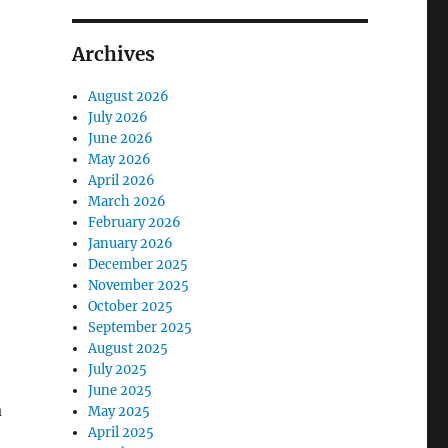
Archives
August 2026
July 2026
June 2026
May 2026
April 2026
March 2026
February 2026
January 2026
December 2025
November 2025
October 2025
September 2025
August 2025
July 2025
June 2025
a
May 2025
April 2025