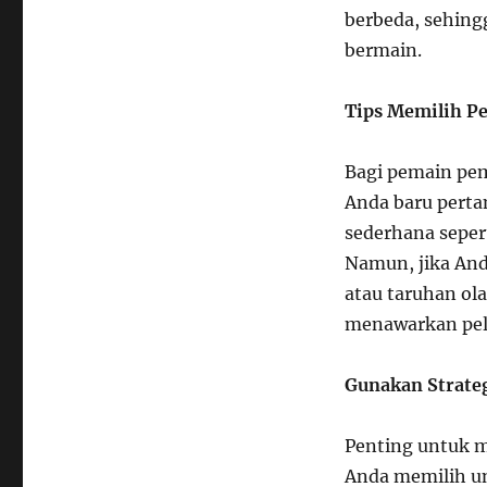
berbeda, sehin
bermain.
Tips Memilih P
Bagi pemain pem
Anda baru perta
sederhana seper
Namun, jika An
atau taruhan ol
menawarkan pel
Gunakan Strateg
Penting untuk me
Anda memilih un