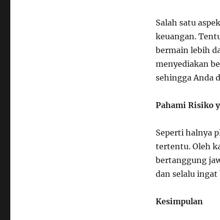
Salah satu aspe
keuangan. Tentu
bermain lebih 
menyediakan be
sehingga Anda d
Pahami Risiko 
Seperti halnya 
tertentu. Oleh k
bertanggung jaw
dan selalu inga
Kesimpulan