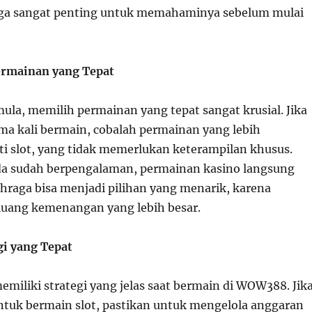
gga sangat penting untuk memahaminya sebelum mulai
ermainan yang Tepat
ula, memilih permainan yang tepat sangat krusial. Jika
ma kali bermain, cobalah permainan yang lebih
ti slot, yang tidak memerlukan keterampilan khusus.
da sudah berpengalaman, permainan kasino langsung
ahraga bisa menjadi pilihan yang menarik, karena
uang kemenangan yang lebih besar.
i yang Tepat
miliki strategi yang jelas saat bermain di WOW388. Jik
tuk bermain slot, pastikan untuk mengelola anggaran