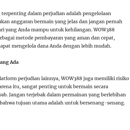
k terpenting dalam perjudian adalah pengelolaan
kan anggaran bermain yang jelas dan jangan pernah
dari yang Anda mampu untuk kehilangan. WOW388
rbagai metode pembayaran yang aman dan cepat,
apat mengelola dana Anda dengan lebih mudah.
yang Ada
platform perjudian lainnya, WOW388 juga memiliki risiko
arena itu, sangat penting untuk bermain secara
ab. Jangan terjebak dalam permainan yang berlebihan
t bahwa tujuan utama adalah untuk bersenang-senang.