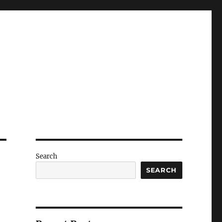
Search
SEARCH