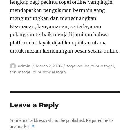
lengkap bagi pecinta togel online yang ingin
mendapatkan pengalaman bermain yang
menguntungkan dan menyenangkan.
Keamanan, kenyamanan, serta layanan
pelanggan terbaik menjadi jaminan bahwa
platform ini layak dijadikan pilihan utama
untuk meraih kemenangan besar secara online.
Author
Posted
Tags
admin
March 2, 2026
togel online
,
tribun togel
,
on
tribuntogel
,
tribuntogel login
Leave a Reply
Your email address will not be published.
Required fields
are marked
*