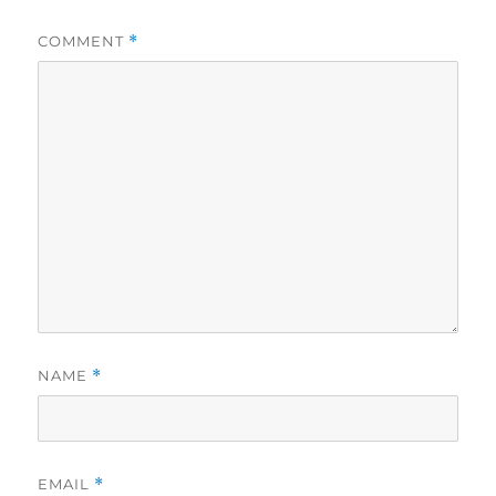
COMMENT
*
NAME
*
EMAIL
*