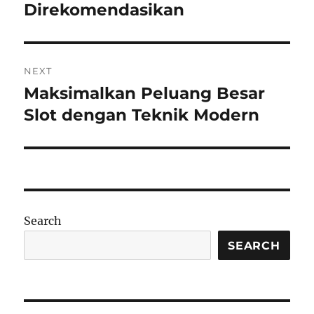
post:
Direkomendasikan
NEXT
Maksimalkan Peluang Besar
Next
post:
Slot dengan Teknik Modern
Search
SEARCH