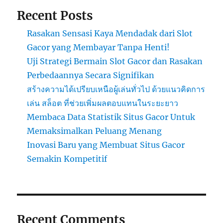
Recent Posts
Rasakan Sensasi Kaya Mendadak dari Slot
Gacor yang Membayar Tanpa Henti!
Uji Strategi Bermain Slot Gacor dan Rasakan
Perbedaannya Secara Signifikan
สร้างความได้เปรียบเหนือผู้เล่นทั่วไป ด้วยแนวคิดการ
เล่น สล็อต ที่ช่วยเพิ่มผลตอบแทนในระยะยาว
Membaca Data Statistik Situs Gacor Untuk
Memaksimalkan Peluang Menang
Inovasi Baru yang Membuat Situs Gacor
Semakin Kompetitif
Recent Comments