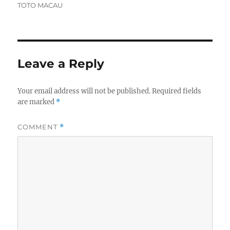
on
TOTO MACAU
Leave a Reply
Your email address will not be published.
Required fields
are marked
*
COMMENT
*