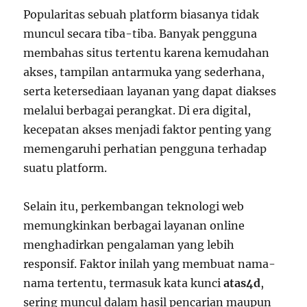
Popularitas sebuah platform biasanya tidak
muncul secara tiba-tiba. Banyak pengguna
membahas situs tertentu karena kemudahan
akses, tampilan antarmuka yang sederhana,
serta ketersediaan layanan yang dapat diakses
melalui berbagai perangkat. Di era digital,
kecepatan akses menjadi faktor penting yang
memengaruhi perhatian pengguna terhadap
suatu platform.
Selain itu, perkembangan teknologi web
memungkinkan berbagai layanan online
menghadirkan pengalaman yang lebih
responsif. Faktor inilah yang membuat nama-
nama tertentu, termasuk kata kunci
atas4d
,
sering muncul dalam hasil pencarian maupun