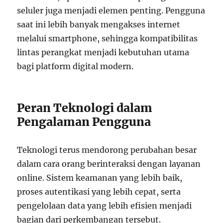
seluler juga menjadi elemen penting. Pengguna
saat ini lebih banyak mengakses internet
melalui smartphone, sehingga kompatibilitas
lintas perangkat menjadi kebutuhan utama
bagi platform digital modern.
Peran Teknologi dalam
Pengalaman Pengguna
Teknologi terus mendorong perubahan besar
dalam cara orang berinteraksi dengan layanan
online. Sistem keamanan yang lebih baik,
proses autentikasi yang lebih cepat, serta
pengelolaan data yang lebih efisien menjadi
bagian dari perkembangan tersebut.