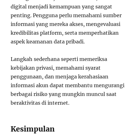
digital menjadi kemampuan yang sangat
penting. Pengguna perlu memahami sumber
informasi yang mereka akses, mengevaluasi
kredibilitas platform, serta memperhatikan
aspek keamanan data pribadi.
Langkah sederhana seperti memeriksa
kebijakan privasi, memahami syarat
penggunaan, dan menjaga kerahasiaan
informasi akun dapat membantu mengurangi
berbagai risiko yang mungkin muncul saat
beraktivitas di internet.
Kesimpulan