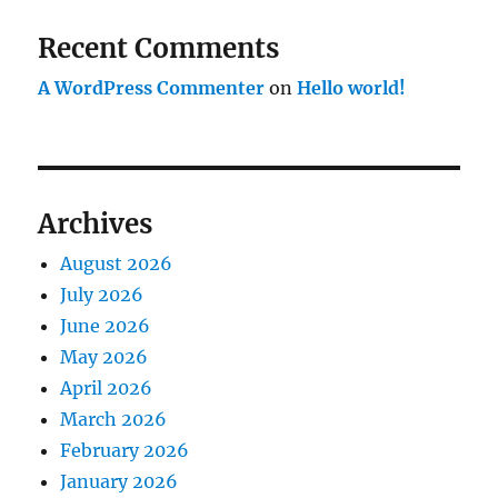
Recent Comments
A WordPress Commenter
on
Hello world!
Archives
August 2026
July 2026
June 2026
May 2026
April 2026
March 2026
February 2026
January 2026