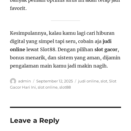
banyak pemain optimis situs ini akan tetap jadi
favorit.
Kesimpulannya, kalau kamu lagi cari hiburan
digital yang simpel tapi seru, cobain aja
judi
online
lewat Slot88. Dengan pilihan
slot gacor
,
bonus menarik, dan sistem yang aman, dijamin
pengalaman main kamu jadi makin nagih.
Author
Posted
Tags
admin
September 12, 2025
judi online
,
slot
,
Slot
on
Gacor Hari Ini
,
slot online
,
slot88
Leave a Reply