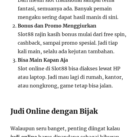
Dari mesin slot tradisional sampai tema
fantasi, semuanya ada. Banyak pemain
mengaku sering dapat hasil manis di sini.
Bonus dan Promo Menggiurkan
Slot88 rajin kasih bonus mulai dari free spin,
cashback, sampai promo spesial. Jadi tiap
kali main, selalu ada kejutan tambahan.
Bisa Main Kapan Aja
Slot online di Slot88 bisa diakses lewat HP
atau laptop. Jadi mau lagi di rumah, kantor,
atau nongkrong, game tetap bisa jalan.
Judi Online dengan Bijak
Walaupun seru banget, penting diingat kalau