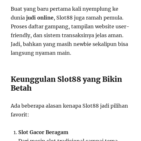
Buat yang baru pertama kali nyemplung ke
dunia
judi online
, Slot88 juga ramah pemula.
Proses daftar gampang, tampilan website user-
friendly, dan sistem transaksinya jelas aman.
Jadi, bahkan yang masih newbie sekalipun bisa
langsung nyaman main.
Keunggulan Slot88 yang Bikin
Betah
Ada beberapa alasan kenapa Slot88 jadi pilihan
favorit:
Slot Gacor Beragam