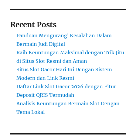
Recent Posts
Panduan Mengurangi Kesalahan Dalam
Bermain Judi Digital
Raih Keuntungan Maksimal dengan Trik Jitu
di Situs Slot Resmi dan Aman
Situs Slot Gacor Hari Ini Dengan Sistem
Modern dan Link Resmi
Daftar Link Slot Gacor 2026 dengan Fitur
Deposit QRIS Termudah
Analisis Keuntungan Bermain Slot Dengan
Tema Lokal