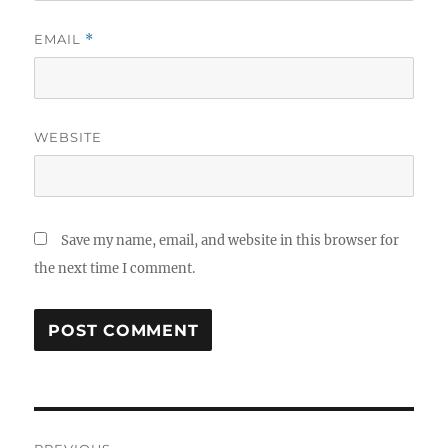
EMAIL
*
WEBSITE
Save my name, email, and website in this browser for
the next time I comment.
Post