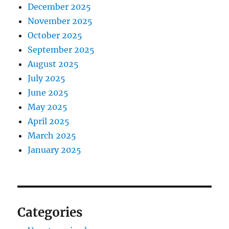
December 2025
November 2025
October 2025
September 2025
August 2025
July 2025
June 2025
May 2025
April 2025
March 2025
January 2025
Categories