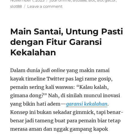
November 1, 2025
judi online
,
situs88
,
slot
,
slot gacor
,
on
on
slot88
Leave a comment
Nikmati
Serunya
Main
Main Santai, Untung Pasti
Slot88
dengan
dengan Fitur Garansi
Santai
Kekalahan
di
Tengah
Kesibukan
Sehari-
Dalam dunia
judi online
yang makin ramai
hari
kayak timeline Twitter pas lagi rame gosip,
pemain sering kali waswas: “Kalau kalah,
gimana dong?” Nah, di sinilah muncul inovasi
yang bikin hati adem—
garansi kekalahan
.
Konsep ini bukan sekadar gimmick, tapi benar-
benar jadi tameng buat para pemain biar tetap
merasa aman dan nggak gampang kapok