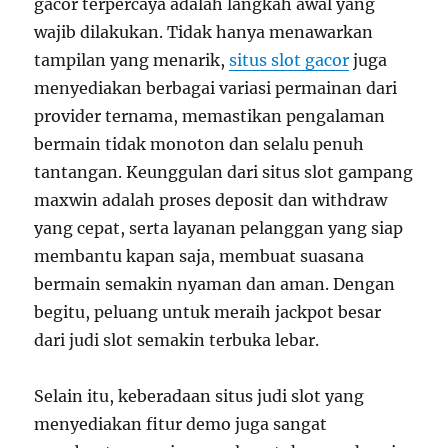
gacor terpercaya adalah langkah awal yang
wajib dilakukan. Tidak hanya menawarkan
tampilan yang menarik,
situs slot gacor
juga
menyediakan berbagai variasi permainan dari
provider ternama, memastikan pengalaman
bermain tidak monoton dan selalu penuh
tantangan. Keunggulan dari situs slot gampang
maxwin adalah proses deposit dan withdraw
yang cepat, serta layanan pelanggan yang siap
membantu kapan saja, membuat suasana
bermain semakin nyaman dan aman. Dengan
begitu, peluang untuk meraih jackpot besar
dari judi slot semakin terbuka lebar.
Selain itu, keberadaan situs judi slot yang
menyediakan fitur demo juga sangat