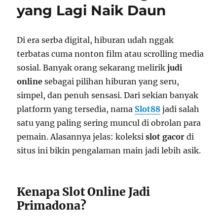
dengan
yang Lagi Naik Daun
Sentuhan
Adrenalin
Di era serba digital, hiburan udah nggak
terbatas cuma nonton film atau scrolling media
sosial. Banyak orang sekarang melirik
judi
online
sebagai pilihan hiburan yang seru,
simpel, dan penuh sensasi. Dari sekian banyak
platform yang tersedia, nama
Slot88
jadi salah
satu yang paling sering muncul di obrolan para
pemain. Alasannya jelas: koleksi
slot gacor
di
situs ini bikin pengalaman main jadi lebih asik.
Kenapa Slot Online Jadi
Primadona?