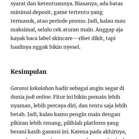
syarat dan ketentuannya. Biasanya, ada batas
minimal deposit, game tertentu yang
termasuk, atau periode promo. Jadi, kalau mau
maksimal, selalu cek aturan main. Anggap aja
kayak baca label skincare—ribet dikit, tapi
hasilnya nggak bikin nyesel.
Kesimpulan
Garansi kekalahan
hadir sebagai angin segar di
dunia
judi online
. Fitur ini bikin pemain lebih
nyaman, lebih percaya diri, dan tentu saja lebih
betah. Jadi, kalau kamu pengin main dengan
pikiran lebih tenang, pilihlah platform yang
berani kasih garansi ini. Karena pada akhirnya,