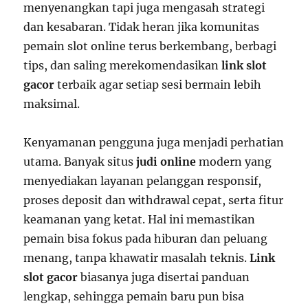
menyenangkan tapi juga mengasah strategi
dan kesabaran. Tidak heran jika komunitas
pemain slot online terus berkembang, berbagi
tips, dan saling merekomendasikan
link slot
gacor
terbaik agar setiap sesi bermain lebih
maksimal.
Kenyamanan pengguna juga menjadi perhatian
utama. Banyak situs
judi online
modern yang
menyediakan layanan pelanggan responsif,
proses deposit dan withdrawal cepat, serta fitur
keamanan yang ketat. Hal ini memastikan
pemain bisa fokus pada hiburan dan peluang
menang, tanpa khawatir masalah teknis.
Link
slot gacor
biasanya juga disertai panduan
lengkap, sehingga pemain baru pun bisa