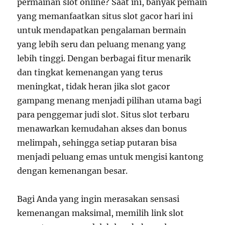
permainan slot online? Saat ini, banyak pemain
yang memanfaatkan situs slot gacor hari ini
untuk mendapatkan pengalaman bermain
yang lebih seru dan peluang menang yang
lebih tinggi. Dengan berbagai fitur menarik
dan tingkat kemenangan yang terus
meningkat, tidak heran jika slot gacor
gampang menang menjadi pilihan utama bagi
para penggemar judi slot. Situs slot terbaru
menawarkan kemudahan akses dan bonus
melimpah, sehingga setiap putaran bisa
menjadi peluang emas untuk mengisi kantong
dengan kemenangan besar.
Bagi Anda yang ingin merasakan sensasi
kemenangan maksimal, memilih link slot