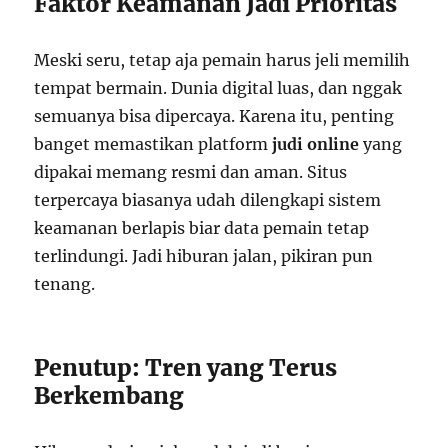
Faktor Keamanan Jadi Prioritas
Meski seru, tetap aja pemain harus jeli memilih
tempat bermain. Dunia digital luas, dan nggak
semuanya bisa dipercaya. Karena itu, penting
banget memastikan platform
judi online
yang
dipakai memang resmi dan aman. Situs
terpercaya biasanya udah dilengkapi sistem
keamanan berlapis biar data pemain tetap
terlindungi. Jadi hiburan jalan, pikiran pun
tenang.
Penutup: Tren yang Terus
Berkembang