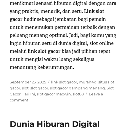
menikmati sensasi hiburan digital dengan cara
yang praktis, menarik, dan seru.
Link slot
gacor
hadir sebagai jembatan bagi pemain
untuk menemukan permainan terbaik dengan
peluang menang optimal. Jadi, bagi kamu yang
ingin hiburan seru di dunia digital, slot online
melalui
link slot gacor
bisa jadi pilihan tepat
untuk mengisi waktu luang sekaligus
menantang keberuntungan.
Posted
Tags
September 25, 2025
link slot gacor
,
murah4d
,
situs slot
on
gacor
,
slot
,
slot gacor
,
slot gacor gampang menang
,
Slot
Gacor Hari Ini
,
slot gacor maxwin
,
slot88
Leave a
on
comment
Menyelami
Dunia
Hiburan
Dunia Hiburan Digital
Digital