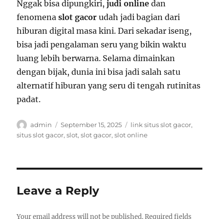
Nggak bisa dipungkiri,
judi online
dan
fenomena
slot gacor
udah jadi bagian dari
hiburan digital masa kini. Dari sekadar iseng,
bisa jadi pengalaman seru yang bikin waktu
luang lebih berwarna. Selama dimainkan
dengan bijak, dunia ini bisa jadi salah satu
alternatif hiburan yang seru di tengah rutinitas
padat.
Author
Posted
Tags
admin
September 15, 2025
link situs slot gacor
,
on
situs slot gacor
,
slot
,
slot gacor
,
slot online
Leave a Reply
Your email address will not be published.
Required fields