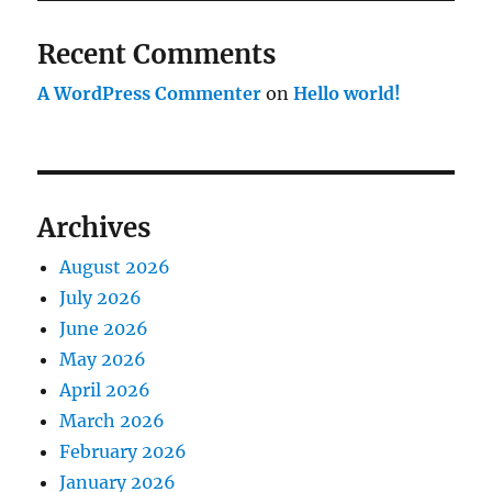
Recent Comments
A WordPress Commenter
on
Hello world!
Archives
August 2026
July 2026
June 2026
May 2026
April 2026
March 2026
February 2026
January 2026