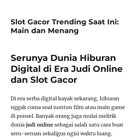
Slot Gacor Trending Saat Ini:
Main dan Menang
Serunya Dunia Hiburan
Digital di Era Judi Online
dan Slot Gacor
Di era serba digital kayak sekarang, hiburan
nggak cuma soal nonton film atau main game
di ponsel. Banyak orang juga mulai melirik
dunia
judi online
sebagai salah satu cara buat
seru-seruan sekaligus ngisi waktu luang.