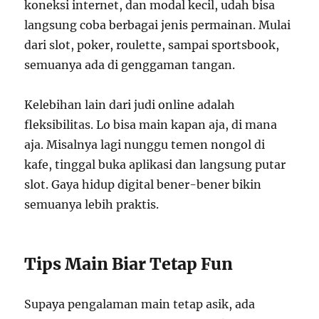
koneksi internet, dan modal kecil, udah bisa
langsung coba berbagai jenis permainan. Mulai
dari slot, poker, roulette, sampai sportsbook,
semuanya ada di genggaman tangan.
Kelebihan lain dari judi online adalah
fleksibilitas. Lo bisa main kapan aja, di mana
aja. Misalnya lagi nunggu temen nongol di
kafe, tinggal buka aplikasi dan langsung putar
slot. Gaya hidup digital bener-bener bikin
semuanya lebih praktis.
Tips Main Biar Tetap Fun
Supaya pengalaman main tetap asik, ada