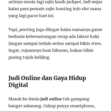
artinya mesin lagi rajin kasih jackpot. Jadi wajar
kalau para pemain rajin hunting info slot mana
yang lagi gacor hari ini.
Tapi, penting juga diingat kalau namanya game
berbasis keberuntungan tetap ada faktor hoki.
Jangan sampai terlalu serius sampai bikin stres.
Ingat, tujuannya buat hiburan, bukan bikin
pusing tujuh keliling.
Judi Online dan Gaya Hidup
Digital
Masuk ke dunia
judi online
tuh gampang
banget sekarang. Cukup punya smartphone,