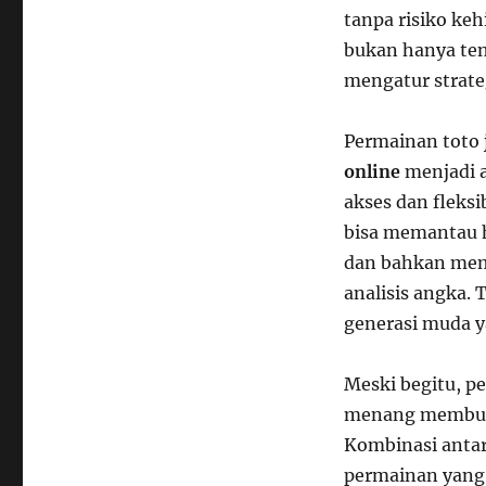
tanpa risiko keh
bukan hanya te
mengatur strateg
Permainan toto j
online
menjadi a
akses dan fleksi
bisa memantau h
dan bahkan mem
analisis angka.
generasi muda ya
Meski begitu, p
menang membuat 
Kombinasi antar
permainan yang u