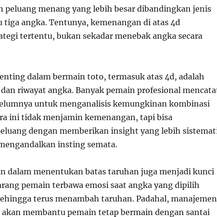
n peluang menang yang lebih besar dibandingkan jenis
u tiga angka. Tentunya, kemenangan di atas 4d
tegi tertentu, bukan sekadar menebak angka secara
penting dalam bermain toto, termasuk atas 4d, adalah
an riwayat angka. Banyak pemain profesional mencata
ebelumnya untuk menganalisis kemungkinan kombinasi
ra ini tidak menjamin kemenangan, tapi bisa
luang dengan memberikan insight yang lebih sistemat
mengandalkan insting semata.
plin dalam menentukan batas taruhan juga menjadi kunci
jarang pemain terbawa emosi saat angka yang dipilih
sehingga terus menambah taruhan. Padahal, manajemen
k akan membantu pemain tetap bermain dengan santai