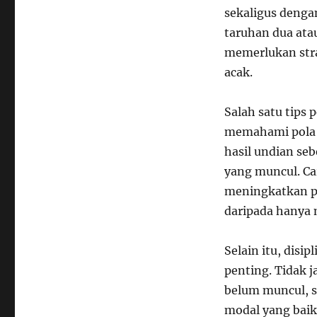
Toto
sekaligus denga
taruhan dua ata
memerlukan stra
acak.
Salah satu tips 
memahami pola d
hasil undian s
yang muncul. Ca
meningkatkan pe
daripada hanya 
Selain itu, disi
penting. Tidak 
belum muncul, 
modal yang bai