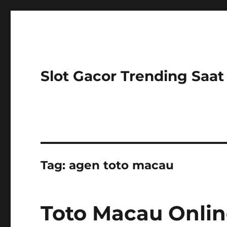
Slot Gacor Trending Saat
Tag:
agen toto macau
Toto Macau Onlin