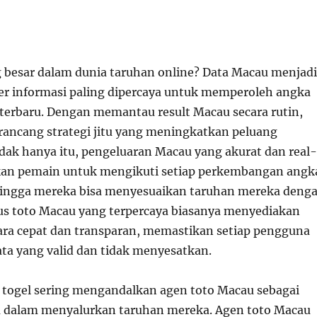
 besar dalam dunia taruhan online? Data Macau menjadi
er informasi paling dipercaya untuk memperoleh angka
terbaru. Dengan memantau result Macau secara rutin,
rancang strategi jitu yang meningkatkan peluang
ak hanya itu, pengeluaran Macau yang akurat dan real-
n pemain untuk mengikuti setiap perkembangan angk
hingga mereka bisa menyesuaikan taruhan mereka deng
itus toto Macau yang terpercaya biasanya menyediakan
cara cepat dan transparan, memastikan setiap pengguna
a yang valid dan tidak menyesatkan.
togel sering mengandalkan agen toto Macau sebagai
a dalam menyalurkan taruhan mereka. Agen toto Macau