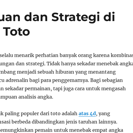
an dan Strategi di
 Toto
selalu menarik perhatian banyak orang karena kombina
ungan dan strategi. Tidak hanya sekadar menebak angk
kembang menjadi sebuah hiburan yang menantang
u adrenalin bagi para penggemarnya. Bagi sebagian
an sekadar permainan, tapi juga cara untuk mengasah
ampuan analisis angka.
k paling populer dari toto adalah
atas 4d
, yang
asi berbeda dibandingkan jenis taruhan lainnya.
memungkinkan pemain untuk menebak empat angka