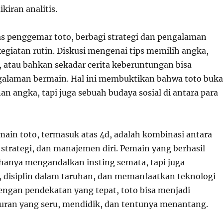
kiran analitis.
 penggemar toto, berbagi strategi dan pengalaman
kegiatan rutin. Diskusi mengenai tips memilih angka,
atau bahkan sekadar cerita keberuntungan bisa
laman bermain. Hal ini membuktikan bahwa toto buk
n angka, tapi juga sebuah budaya sosial di antara para
main toto, termasuk atas 4d, adalah kombinasi antara
strategi, dan manajemen diri. Pemain yang berhasil
hanya mengandalkan insting semata, tapi juga
disiplin dalam taruhan, dan memanfaatkan teknologi
Dengan pendekatan yang tepat, toto bisa menjadi
ran yang seru, mendidik, dan tentunya menantang.