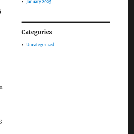
January 2025
i
Categories
Uncategorized
an
n
g