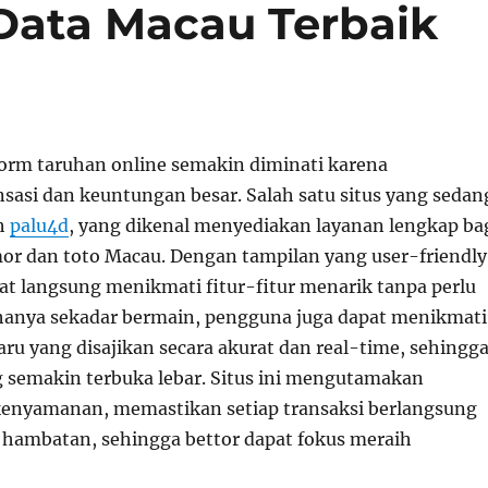
Data Macau Terbaik
form taruhan online semakin diminati karena
asi dan keuntungan besar. Salah satu situs yang sedan
ah
palu4d
, yang dikenal menyediakan layanan lengkap ba
mor dan toto Macau. Dengan tampilan yang user-friendly
t langsung menikmati fitur-fitur menarik tanpa perlu
hanya sekadar bermain, pengguna juga dapat menikmati
ru yang disajikan secara akurat dan real-time, sehingg
semakin terbuka lebar. Situs ini mengutamakan
enyamanan, memastikan setiap transaksi berlangsung
hambatan, sehingga bettor dapat fokus meraih