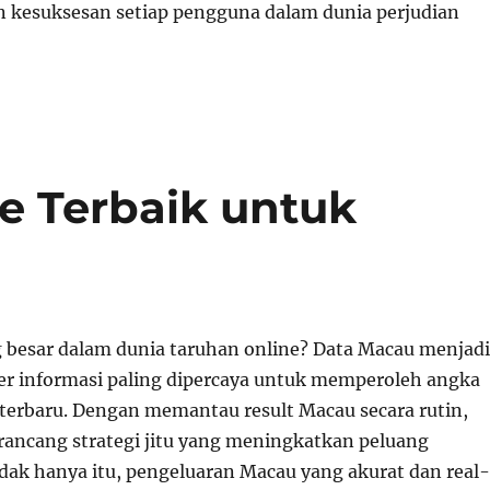
n kesuksesan setiap pengguna dalam dunia perjudian
e Terbaik untuk
 besar dalam dunia taruhan online? Data Macau menjadi
er informasi paling dipercaya untuk memperoleh angka
terbaru. Dengan memantau result Macau secara rutin,
rancang strategi jitu yang meningkatkan peluang
ak hanya itu, pengeluaran Macau yang akurat dan real-