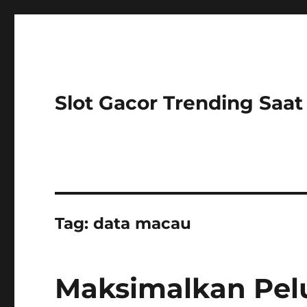
Slot Gacor Trending Saat
Tag:
data macau
Maksimalkan Pelu