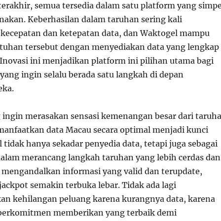
terakhir, semua tersedia dalam satu platform yang simpe
akan. Keberhasilan dalam taruhan sering kali
 kecepatan dan ketepatan data, dan Waktogel mampu
uhan tersebut dengan menyediakan data yang lengkap
Inovasi ini menjadikan platform ini pilihan utama bagi
yang ingin selalu berada satu langkah di depan
eka.
g ingin merasakan sensasi kemenangan besar dari taruh
anfaatkan data Macau secara optimal menjadi kunci
tidak hanya sekadar penyedia data, tetapi juga sebagai
 dalam merancang langkah taruhan yang lebih cerdas dan
 mengandalkan informasi yang valid dan terupdate,
ackpot semakin terbuka lebar. Tidak ada lagi
an kehilangan peluang karena kurangnya data, karena
 berkomitmen memberikan yang terbaik demi