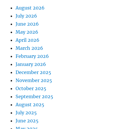
August 2026
July 2026
June 2026
May 2026
April 2026
March 2026
February 2026
January 2026
December 2025
November 2025
October 2025
September 2025
August 2025
July 2025
June 2025
May 2025