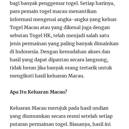
bagi banyak penggemar togel. Setiap harinya,
para pemain togel macau menantikan
informasi mengenai angka-angka yang keluar.
Togel Macau atau yang dikenal juga dengan
sebutan Togel HK, telah menjadi salah satu
jenis permainan yang paling banyak dimainkan
di Indonesia. Dengan kemudahan akses dan
hasil yang dapat dipantau secara langsung,
tidak heran jika banyak orang tertarik untuk
mengikuti hasil keluaran Macau.
Apa Itu Keluaran Macau?
Keluaran Macau merujuk pada hasil undian
yang diumumkan secara resmi setelah setiap
putaran permainan togel. Biasanya, hasil ini