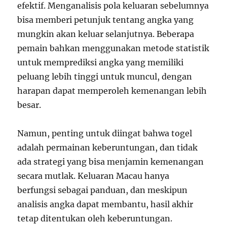
efektif. Menganalisis pola keluaran sebelumnya
bisa memberi petunjuk tentang angka yang
mungkin akan keluar selanjutnya. Beberapa
pemain bahkan menggunakan metode statistik
untuk memprediksi angka yang memiliki
peluang lebih tinggi untuk muncul, dengan
harapan dapat memperoleh kemenangan lebih
besar.
Namun, penting untuk diingat bahwa togel
adalah permainan keberuntungan, dan tidak
ada strategi yang bisa menjamin kemenangan
secara mutlak. Keluaran Macau hanya
berfungsi sebagai panduan, dan meskipun
analisis angka dapat membantu, hasil akhir
tetap ditentukan oleh keberuntungan.