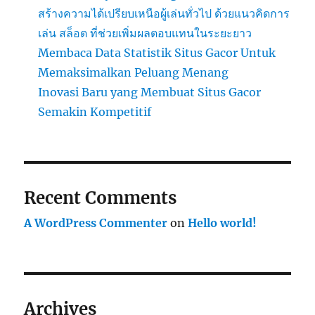
สร้างความได้เปรียบเหนือผู้เล่นทั่วไป ด้วยแนวคิดการ
เล่น สล็อต ที่ช่วยเพิ่มผลตอบแทนในระยะยาว
Membaca Data Statistik Situs Gacor Untuk
Memaksimalkan Peluang Menang
Inovasi Baru yang Membuat Situs Gacor
Semakin Kompetitif
Recent Comments
A WordPress Commenter
on
Hello world!
Archives