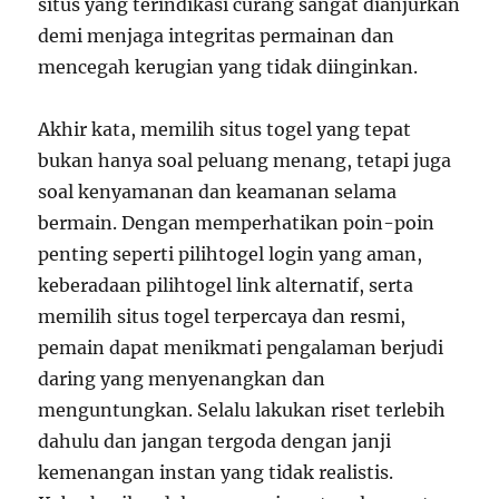
situs yang terindikasi curang sangat dianjurkan
demi menjaga integritas permainan dan
mencegah kerugian yang tidak diinginkan.
Akhir kata, memilih situs togel yang tepat
bukan hanya soal peluang menang, tetapi juga
soal kenyamanan dan keamanan selama
bermain. Dengan memperhatikan poin-poin
penting seperti pilihtogel login yang aman,
keberadaan pilihtogel link alternatif, serta
memilih situs togel terpercaya dan resmi,
pemain dapat menikmati pengalaman berjudi
daring yang menyenangkan dan
menguntungkan. Selalu lakukan riset terlebih
dahulu dan jangan tergoda dengan janji
kemenangan instan yang tidak realistis.