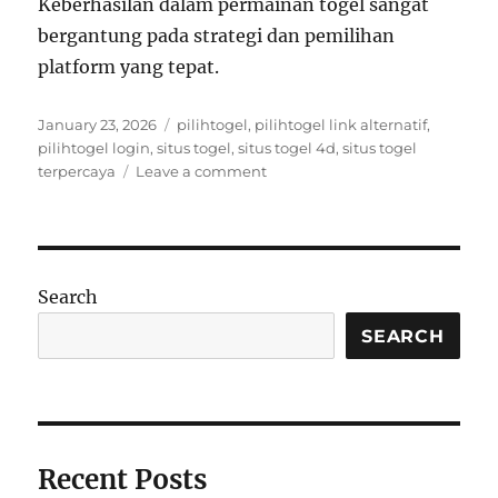
Keberhasilan dalam permainan togel sangat
bergantung pada strategi dan pemilihan
platform yang tepat.
Posted
Tags
January 23, 2026
pilihtogel
,
pilihtogel link alternatif
,
on
pilihtogel login
,
situs togel
,
situs togel 4d
,
situs togel
on
terpercaya
Leave a comment
Main
Togel
di
Situs
Aman,
Search
Aman
dari
SEARCH
Penipuan
Recent Posts