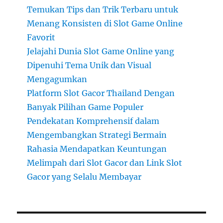
Temukan Tips dan Trik Terbaru untuk
Menang Konsisten di Slot Game Online
Favorit
Jelajahi Dunia Slot Game Online yang
Dipenuhi Tema Unik dan Visual
Mengagumkan
Platform Slot Gacor Thailand Dengan
Banyak Pilihan Game Populer
Pendekatan Komprehensif dalam
Mengembangkan Strategi Bermain
Rahasia Mendapatkan Keuntungan
Melimpah dari Slot Gacor dan Link Slot
Gacor yang Selalu Membayar