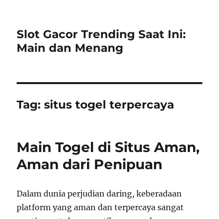
Slot Gacor Trending Saat Ini:
Main dan Menang
Tag:
situs togel terpercaya
Main Togel di Situs Aman,
Aman dari Penipuan
Dalam dunia perjudian daring, keberadaan
platform yang aman dan terpercaya sangat