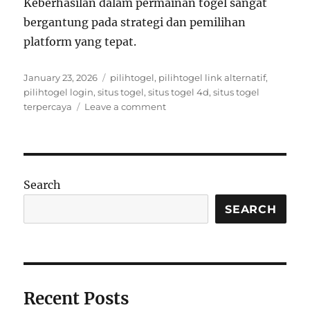
Keberhasilan dalam permainan togel sangat
bergantung pada strategi dan pemilihan
platform yang tepat.
Posted
Tags
January 23, 2026
pilihtogel
,
pilihtogel link alternatif
,
on
pilihtogel login
,
situs togel
,
situs togel 4d
,
situs togel
on
terpercaya
Leave a comment
Main
Togel
di
Situs
Aman,
Search
Aman
dari
SEARCH
Penipuan
Recent Posts