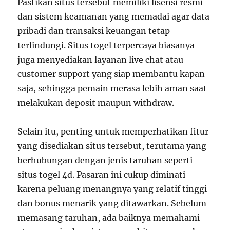
Pastikan situs tersebut memiliki lisensi resmi
dan sistem keamanan yang memadai agar data
pribadi dan transaksi keuangan tetap
terlindungi. Situs togel terpercaya biasanya
juga menyediakan layanan live chat atau
customer support yang siap membantu kapan
saja, sehingga pemain merasa lebih aman saat
melakukan deposit maupun withdraw.
Selain itu, penting untuk memperhatikan fitur
yang disediakan situs tersebut, terutama yang
berhubungan dengan jenis taruhan seperti
situs togel 4d. Pasaran ini cukup diminati
karena peluang menangnya yang relatif tinggi
dan bonus menarik yang ditawarkan. Sebelum
memasang taruhan, ada baiknya memahami