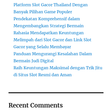
Platform Slot Gacor Thailand Dengan
Banyak Pilihan Game Populer
Pendekatan Komprehensif dalam
Mengembangkan Strategi Bermain
Rahasia Mendapatkan Keuntungan
Melimpah dari Slot Gacor dan Link Slot
Gacor yang Selalu Membayar
Panduan Mengurangi Kesalahan Dalam
Bermain Judi Digital
Raih Keuntungan Maksimal dengan Trik Jitu
di Situs Slot Resmi dan Aman
Recent Comments