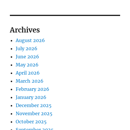
Archives
August 2026
July 2026
June 2026
May 2026
April 2026
March 2026
February 2026
January 2026
December 2025
November 2025
October 2025
September 2025