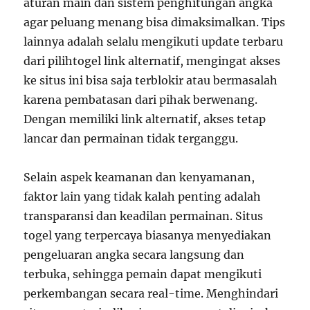
aturan main dan sistem penghitungan angka
agar peluang menang bisa dimaksimalkan. Tips
lainnya adalah selalu mengikuti update terbaru
dari pilihtogel link alternatif, mengingat akses
ke situs ini bisa saja terblokir atau bermasalah
karena pembatasan dari pihak berwenang.
Dengan memiliki link alternatif, akses tetap
lancar dan permainan tidak terganggu.
Selain aspek keamanan dan kenyamanan,
faktor lain yang tidak kalah penting adalah
transparansi dan keadilan permainan. Situs
togel yang terpercaya biasanya menyediakan
pengeluaran angka secara langsung dan
terbuka, sehingga pemain dapat mengikuti
perkembangan secara real-time. Menghindari