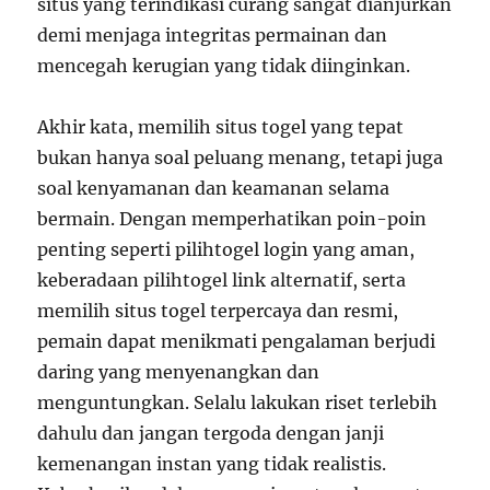
situs yang terindikasi curang sangat dianjurkan
demi menjaga integritas permainan dan
mencegah kerugian yang tidak diinginkan.
Akhir kata, memilih situs togel yang tepat
bukan hanya soal peluang menang, tetapi juga
soal kenyamanan dan keamanan selama
bermain. Dengan memperhatikan poin-poin
penting seperti pilihtogel login yang aman,
keberadaan pilihtogel link alternatif, serta
memilih situs togel terpercaya dan resmi,
pemain dapat menikmati pengalaman berjudi
daring yang menyenangkan dan
menguntungkan. Selalu lakukan riset terlebih
dahulu dan jangan tergoda dengan janji
kemenangan instan yang tidak realistis.