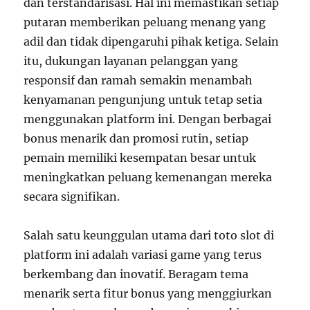
dan terstandarisasi. Hal ini memastikan setiap
putaran memberikan peluang menang yang
adil dan tidak dipengaruhi pihak ketiga. Selain
itu, dukungan layanan pelanggan yang
responsif dan ramah semakin menambah
kenyamanan pengunjung untuk tetap setia
menggunakan platform ini. Dengan berbagai
bonus menarik dan promosi rutin, setiap
pemain memiliki kesempatan besar untuk
meningkatkan peluang kemenangan mereka
secara signifikan.
Salah satu keunggulan utama dari toto slot di
platform ini adalah variasi game yang terus
berkembang dan inovatif. Beragam tema
menarik serta fitur bonus yang menggiurkan