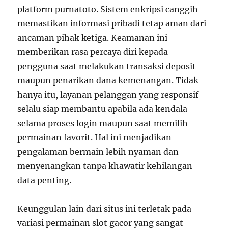
platform purnatoto. Sistem enkripsi canggih
memastikan informasi pribadi tetap aman dari
ancaman pihak ketiga. Keamanan ini
memberikan rasa percaya diri kepada
pengguna saat melakukan transaksi deposit
maupun penarikan dana kemenangan. Tidak
hanya itu, layanan pelanggan yang responsif
selalu siap membantu apabila ada kendala
selama proses login maupun saat memilih
permainan favorit. Hal ini menjadikan
pengalaman bermain lebih nyaman dan
menyenangkan tanpa khawatir kehilangan
data penting.
Keunggulan lain dari situs ini terletak pada
variasi permainan slot gacor yang sangat