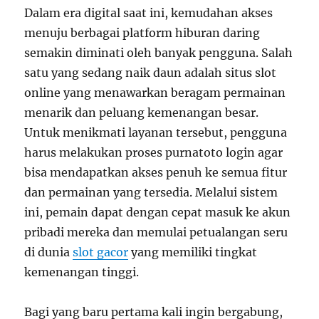
Dalam era digital saat ini, kemudahan akses
menuju berbagai platform hiburan daring
semakin diminati oleh banyak pengguna. Salah
satu yang sedang naik daun adalah situs slot
online yang menawarkan beragam permainan
menarik dan peluang kemenangan besar.
Untuk menikmati layanan tersebut, pengguna
harus melakukan proses purnatoto login agar
bisa mendapatkan akses penuh ke semua fitur
dan permainan yang tersedia. Melalui sistem
ini, pemain dapat dengan cepat masuk ke akun
pribadi mereka dan memulai petualangan seru
di dunia
slot gacor
yang memiliki tingkat
kemenangan tinggi.
Bagi yang baru pertama kali ingin bergabung,