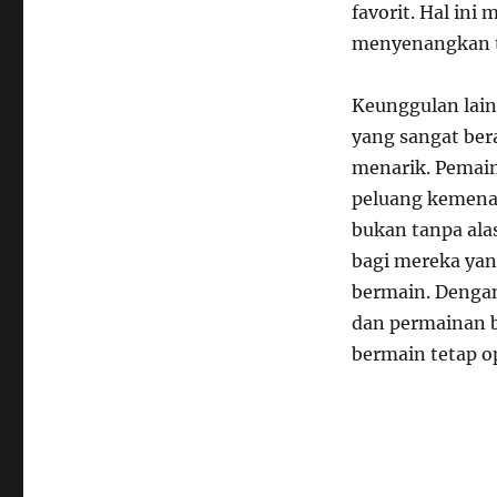
favorit. Hal in
menyenangkan ta
Keunggulan lain 
yang sangat ber
menarik. Pemai
peluang kemenang
bukan tanpa ala
bagi mereka yan
bermain. Dengan
dan permainan 
bermain tetap o