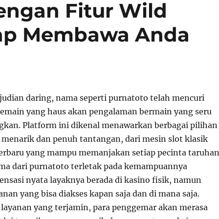
engan Fitur Wild
Siap Membawa Anda
judian daring, nama seperti purnatoto telah mencuri
pemain yang haus akan pengalaman bermain yang seru
an. Platform ini dikenal menawarkan berbagai pilihan
menarik dan penuh tantangan, dari mesin slot klasik
terbaru yang mampu memanjakan setiap pecinta taruhan
ma dari purnatoto terletak pada kemampuannya
nsasi nyata layaknya berada di kasino fisik, namun
an yang bisa diakses kapan saja dan di mana saja.
 layanan yang terjamin, para penggemar akan merasa