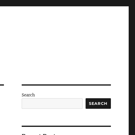
Search
SEARCH