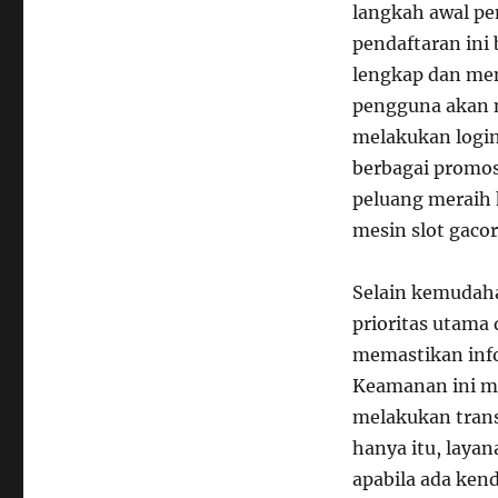
Tanpa
langkah awal pen
Henti!
pendaftaran ini 
lengkap dan meng
pengguna akan m
melakukan login
berbagai promo
peluang meraih 
mesin slot gacor
Selain kemudaha
prioritas utama
memastikan info
Keamanan ini me
melakukan tran
hanya itu, laya
apabila ada ken