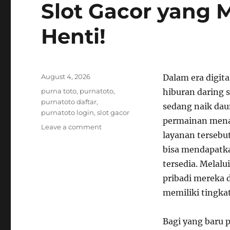
Slot Gacor yang
Henti!
Posted
August 4, 2026
Dalam era digit
on
Tags
purna toto
,
purnatoto
,
hiburan daring 
purnatoto daftar
,
sedang naik dau
purnatoto login
,
slot gacor
permainan mena
on
Leave a comment
layanan tersebu
Rasakan
Sensasi
bisa mendapatka
Kaya
tersedia. Melal
Mendadak
pribadi mereka 
dari
Slot
memiliki tingka
Gacor
yang
Bagi yang baru 
Membayar