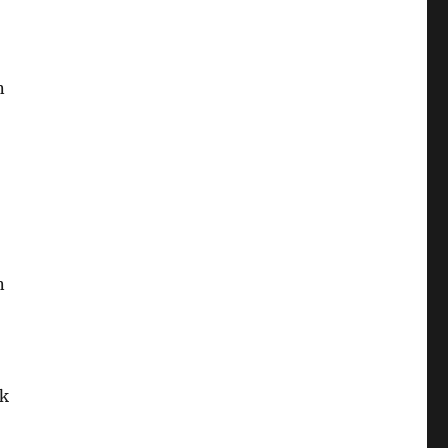
n
n
ak