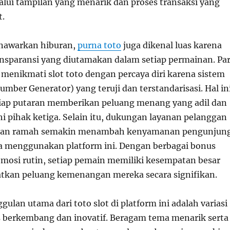
lui tampilan yang menarik dan proses transaksi yang
t.
nawarkan hiburan,
purna toto
juga dikenal luas karena
ansparansi yang diutamakan dalam setiap permainan. Pa
menikmati slot toto dengan percaya diri karena sistem
ber Generator) yang teruji dan terstandarisasi. Hal in
iap putaran memberikan peluang menang yang adil dan
i pihak ketiga. Selain itu, dukungan layanan pelanggan
 dan ramah semakin menambah kenyamanan pengunjun
ia menggunakan platform ini. Dengan berbagai bonus
mosi rutin, setiap pemain memiliki kesempatan besar
tkan peluang kemenangan mereka secara signifikan.
gulan utama dari toto slot di platform ini adalah variasi
 berkembang dan inovatif. Beragam tema menarik serta