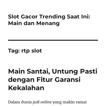
Slot Gacor Trending Saat Ini:
Main dan Menang
Tag:
rtp slot
Main Santai, Untung Pasti
dengan Fitur Garansi
Kekalahan
Dalam dunia
judi online
yang makin ramai