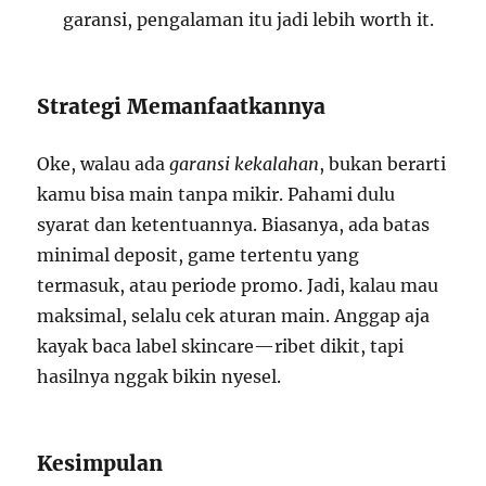
garansi, pengalaman itu jadi lebih worth it.
Strategi Memanfaatkannya
Oke, walau ada
garansi kekalahan
, bukan berarti
kamu bisa main tanpa mikir. Pahami dulu
syarat dan ketentuannya. Biasanya, ada batas
minimal deposit, game tertentu yang
termasuk, atau periode promo. Jadi, kalau mau
maksimal, selalu cek aturan main. Anggap aja
kayak baca label skincare—ribet dikit, tapi
hasilnya nggak bikin nyesel.
Kesimpulan