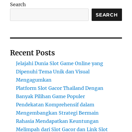
Dimaksimalkan
Search
Tanpa
Modal
SEARCH
Besar
Recent Posts
Jelajahi Dunia Slot Game Online yang
Dipenuhi Tema Unik dan Visual
Mengagumkan
Platform Slot Gacor Thailand Dengan
Banyak Pilihan Game Populer
Pendekatan Komprehensif dalam
Mengembangkan Strategi Bermain
Rahasia Mendapatkan Keuntungan
Melimpah dari Slot Gacor dan Link Slot