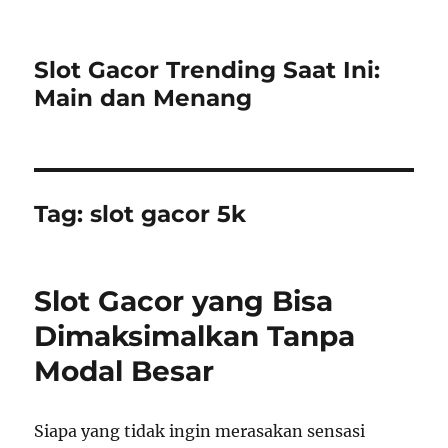
Slot Gacor Trending Saat Ini:
Main dan Menang
Tag:
slot gacor 5k
Slot Gacor yang Bisa
Dimaksimalkan Tanpa
Modal Besar
Siapa yang tidak ingin merasakan sensasi