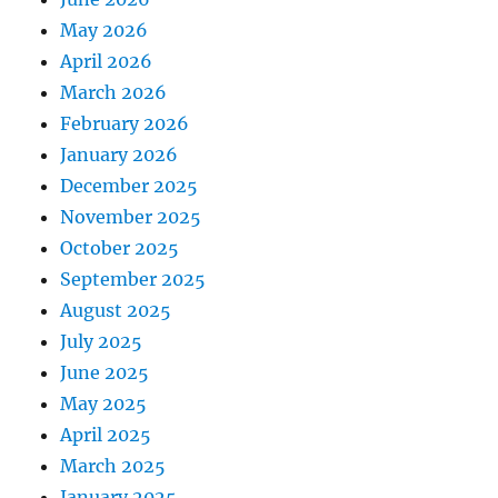
May 2026
April 2026
March 2026
February 2026
January 2026
December 2025
November 2025
October 2025
September 2025
August 2025
July 2025
June 2025
May 2025
April 2025
March 2025
January 2025