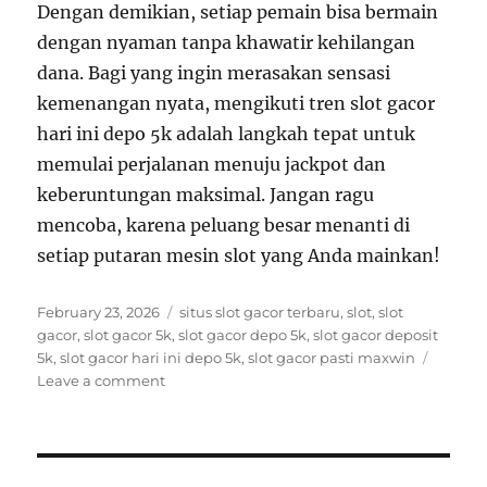
Dengan demikian, setiap pemain bisa bermain
dengan nyaman tanpa khawatir kehilangan
dana. Bagi yang ingin merasakan sensasi
kemenangan nyata, mengikuti tren slot gacor
hari ini depo 5k adalah langkah tepat untuk
memulai perjalanan menuju jackpot dan
keberuntungan maksimal. Jangan ragu
mencoba, karena peluang besar menanti di
setiap putaran mesin slot yang Anda mainkan!
Posted
Tags
February 23, 2026
situs slot gacor terbaru
,
slot
,
slot
on
gacor
,
slot gacor 5k
,
slot gacor depo 5k
,
slot gacor deposit
5k
,
slot gacor hari ini depo 5k
,
slot gacor pasti maxwin
on
Leave a comment
Slot
Gacor
yang
Bisa