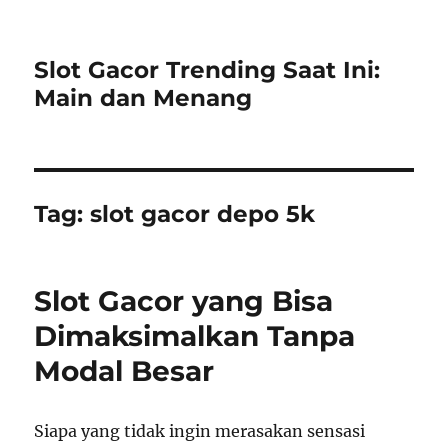
Slot Gacor Trending Saat Ini:
Main dan Menang
Tag:
slot gacor depo 5k
Slot Gacor yang Bisa
Dimaksimalkan Tanpa
Modal Besar
Siapa yang tidak ingin merasakan sensasi