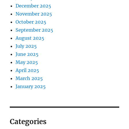
December 2025
November 2025
October 2025
September 2025
August 2025
July 2025
June 2025
May 2025
April 2025
March 2025
January 2025
Categories