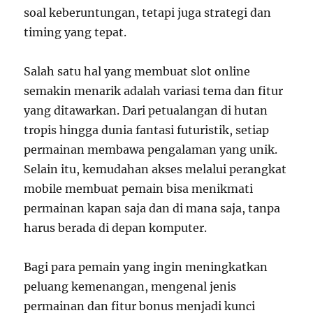
soal keberuntungan, tetapi juga strategi dan
timing yang tepat.
Salah satu hal yang membuat slot online
semakin menarik adalah variasi tema dan fitur
yang ditawarkan. Dari petualangan di hutan
tropis hingga dunia fantasi futuristik, setiap
permainan membawa pengalaman yang unik.
Selain itu, kemudahan akses melalui perangkat
mobile membuat pemain bisa menikmati
permainan kapan saja dan di mana saja, tanpa
harus berada di depan komputer.
Bagi para pemain yang ingin meningkatkan
peluang kemenangan, mengenal jenis
permainan dan fitur bonus menjadi kunci