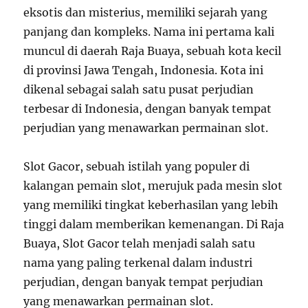
eksotis dan misterius, memiliki sejarah yang
panjang dan kompleks. Nama ini pertama kali
muncul di daerah Raja Buaya, sebuah kota kecil
di provinsi Jawa Tengah, Indonesia. Kota ini
dikenal sebagai salah satu pusat perjudian
terbesar di Indonesia, dengan banyak tempat
perjudian yang menawarkan permainan slot.
Slot Gacor, sebuah istilah yang populer di
kalangan pemain slot, merujuk pada mesin slot
yang memiliki tingkat keberhasilan yang lebih
tinggi dalam memberikan kemenangan. Di Raja
Buaya, Slot Gacor telah menjadi salah satu
nama yang paling terkenal dalam industri
perjudian, dengan banyak tempat perjudian
yang menawarkan permainan slot.