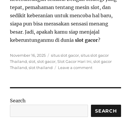
tepat, pemahaman tentang mesin slot, dan
sedikit keberanian untuk mencoba hal baru,
siapa pun bisa merasakan sensasi menang
besar. Jadi, apakah kamu siap menjajal
keberuntunganmu di dunia
slot gacor
?
Posted
Tags
November 16, 2025
situs slot gacor
,
situs slot gacor
on
Thailand
,
slot
,
slot gacor
,
Slot Gacor Hari Ini
,
slot gacor
on
Thailand
,
slot thailand
Leave a comment
Raih
Kemenangan
Maksimal
dengan
Slot
Search
Gacor
di
SEARCH
Dunia
Judi
Online