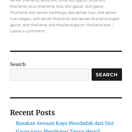
server thailand
,
situs slot
,
situs slot gacor
,
situs slot
thailand
,
situs thailand
,
slot
,
slot gacor
,
slot gacor
Thailand
,
slot server kamboja
,
slot server luar
,
slot server
luar negeri
,
slot server thailand
,
slot server thailand super
gacor
,
slot thailand
,
slot thailand gacor
,
thailand slot
on
Leave a comment
Nikmati
Keseruan
Tiada
Henti
di
Search
Dunia
Permainan
SEARCH
Slot
Online
Recent Posts
Rasakan Sensasi Kaya Mendadak dari Slot
Gacor yang Membayar Tanpa Henti!