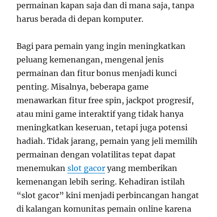
permainan kapan saja dan di mana saja, tanpa
harus berada di depan komputer.
Bagi para pemain yang ingin meningkatkan
peluang kemenangan, mengenal jenis
permainan dan fitur bonus menjadi kunci
penting. Misalnya, beberapa game
menawarkan fitur free spin, jackpot progresif,
atau mini game interaktif yang tidak hanya
meningkatkan keseruan, tetapi juga potensi
hadiah. Tidak jarang, pemain yang jeli memilih
permainan dengan volatilitas tepat dapat
menemukan
slot gacor
yang memberikan
kemenangan lebih sering. Kehadiran istilah
“slot gacor” kini menjadi perbincangan hangat
di kalangan komunitas pemain online karena