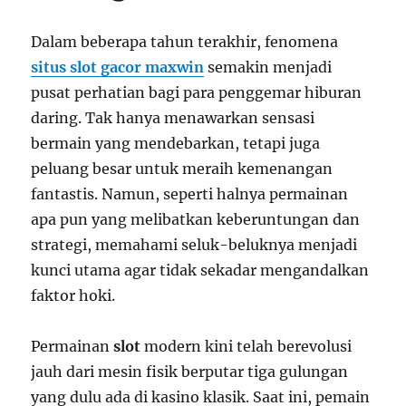
Dalam beberapa tahun terakhir, fenomena
situs slot gacor maxwin
semakin menjadi
pusat perhatian bagi para penggemar hiburan
daring. Tak hanya menawarkan sensasi
bermain yang mendebarkan, tetapi juga
peluang besar untuk meraih kemenangan
fantastis. Namun, seperti halnya permainan
apa pun yang melibatkan keberuntungan dan
strategi, memahami seluk-beluknya menjadi
kunci utama agar tidak sekadar mengandalkan
faktor hoki.
Permainan
slot
modern kini telah berevolusi
jauh dari mesin fisik berputar tiga gulungan
yang dulu ada di kasino klasik. Saat ini, pemain