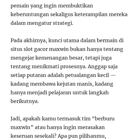
pemain yang ingin membuktikan
keberuntungan sekaligus keterampilan mereka
dalam mengatur strategi.
Pada akhirnya, kunci utama dalam bermain di
situs slot gacor maxwin bukan hanya tentang
mengejar kemenangan besar, tetapi juga
tentang menikmati prosesnya. Anggap saja
setiap putaran adalah petualangan kecil —
kadang membawa kejutan manis, kadang
hanya menjadi pelajaran untuk langkah
berikutnya.
Jadi, apakah kamu termasuk tim “berburu
maxwin” atau hanya ingin merasakan
keseruan sesekali? Apa pun pilihanmu,