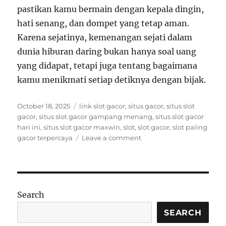
pastikan kamu bermain dengan kepala dingin,
hati senang, dan dompet yang tetap aman.
Karena sejatinya, kemenangan sejati dalam
dunia hiburan daring bukan hanya soal uang
yang didapat, tetapi juga tentang bagaimana
kamu menikmati setiap detiknya dengan bijak.
Posted
Tags
October 18, 2025
link slot gacor
,
situs gacor
,
situs slot
on
gacor
,
situs slot gacor gampang menang
,
situs slot gacor
hari ini
,
situs slot gacor maxwin
,
slot
,
slot gacor
,
slot paling
on
gacor terpercaya
Leave a comment
Rahasia
Di
Balik
Situs
Slot
Search
Gacor
Maxwin:
SEARCH
Antara