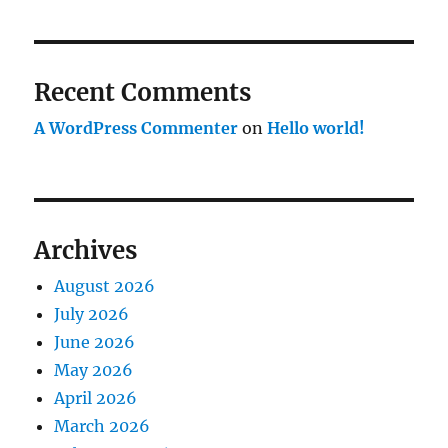
Recent Comments
A WordPress Commenter
on
Hello world!
Archives
August 2026
July 2026
June 2026
May 2026
April 2026
March 2026