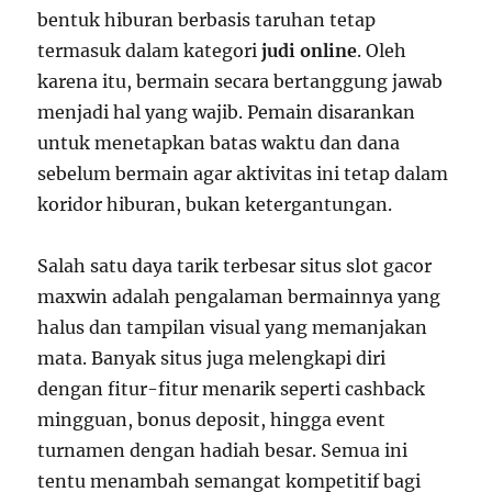
bentuk hiburan berbasis taruhan tetap
termasuk dalam kategori
judi online
. Oleh
karena itu, bermain secara bertanggung jawab
menjadi hal yang wajib. Pemain disarankan
untuk menetapkan batas waktu dan dana
sebelum bermain agar aktivitas ini tetap dalam
koridor hiburan, bukan ketergantungan.
Salah satu daya tarik terbesar situs slot gacor
maxwin adalah pengalaman bermainnya yang
halus dan tampilan visual yang memanjakan
mata. Banyak situs juga melengkapi diri
dengan fitur-fitur menarik seperti cashback
mingguan, bonus deposit, hingga event
turnamen dengan hadiah besar. Semua ini
tentu menambah semangat kompetitif bagi