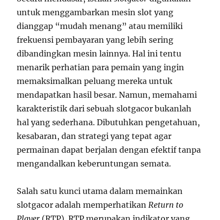
untuk menggambarkan mesin slot yang
dianggap “mudah menang” atau memiliki
frekuensi pembayaran yang lebih sering
dibandingkan mesin lainnya. Hal ini tentu
menarik perhatian para pemain yang ingin
memaksimalkan peluang mereka untuk
mendapatkan hasil besar. Namun, memahami
karakteristik dari sebuah slotgacor bukanlah
hal yang sederhana. Dibutuhkan pengetahuan,
kesabaran, dan strategi yang tepat agar
permainan dapat berjalan dengan efektif tanpa
mengandalkan keberuntungan semata.
Salah satu kunci utama dalam memainkan
slotgacor adalah memperhatikan
Return to
Player
(RTP). RTP merupakan indikator yang