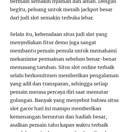
bermain semakin nyaman dan aman. Dengan
begitu, peluang untuk meraih jackpot besar
dari judi slot semakin terbuka lebar.
Selain itu, keberadaan situs judi slot yang
menyediakan fitur demo juga sangat
membantu pemain pemula untuk memahami
mekanisme permainan sebelum benar-benar
memasang taruhan. Situs slot online terbaik
selalu berkomitmen memberikan pengalaman
yang adil dan transparan, sehingga setiap
pemain merasa percaya diri saat memutar
gulungan. Banyak yang menyebut bahwa situs
slot gacor hari ini mampu memberikan
kemenangan beruntun dan hadiah besar,
asalkan pemain tahu kapan waktu terbaik