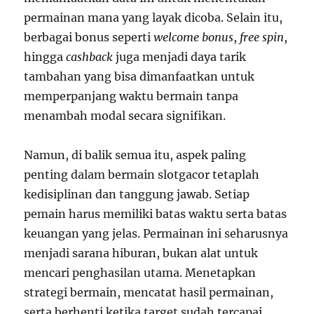
permainan mana yang layak dicoba. Selain itu,
berbagai bonus seperti
welcome bonus
,
free spin
,
hingga
cashback
juga menjadi daya tarik
tambahan yang bisa dimanfaatkan untuk
memperpanjang waktu bermain tanpa
menambah modal secara signifikan.
Namun, di balik semua itu, aspek paling
penting dalam bermain slotgacor tetaplah
kedisiplinan dan tanggung jawab. Setiap
pemain harus memiliki batas waktu serta batas
keuangan yang jelas. Permainan ini seharusnya
menjadi sarana hiburan, bukan alat untuk
mencari penghasilan utama. Menetapkan
strategi bermain, mencatat hasil permainan,
serta berhenti ketika target sudah tercapai