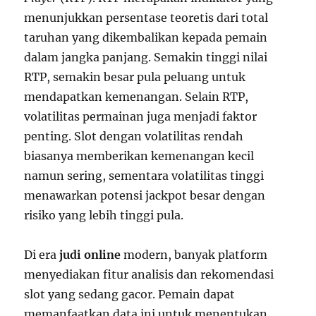
menunjukkan persentase teoretis dari total
taruhan yang dikembalikan kepada pemain
dalam jangka panjang. Semakin tinggi nilai
RTP, semakin besar pula peluang untuk
mendapatkan kemenangan. Selain RTP,
volatilitas permainan juga menjadi faktor
penting. Slot dengan volatilitas rendah
biasanya memberikan kemenangan kecil
namun sering, sementara volatilitas tinggi
menawarkan potensi jackpot besar dengan
risiko yang lebih tinggi pula.
Di era
judi online
modern, banyak platform
menyediakan fitur analisis dan rekomendasi
slot yang sedang gacor. Pemain dapat
memanfaatkan data ini untuk menentukan