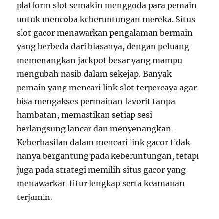
platform slot semakin menggoda para pemain
untuk mencoba keberuntungan mereka. Situs
slot gacor menawarkan pengalaman bermain
yang berbeda dari biasanya, dengan peluang
memenangkan jackpot besar yang mampu
mengubah nasib dalam sekejap. Banyak
pemain yang mencari link slot terpercaya agar
bisa mengakses permainan favorit tanpa
hambatan, memastikan setiap sesi
berlangsung lancar dan menyenangkan.
Keberhasilan dalam mencari link gacor tidak
hanya bergantung pada keberuntungan, tetapi
juga pada strategi memilih situs gacor yang
menawarkan fitur lengkap serta keamanan
terjamin.