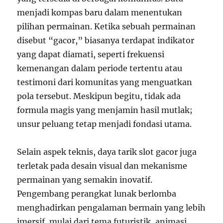
menjadi kompas baru dalam menentukan
pilihan permainan. Ketika sebuah permainan
disebut “gacor,” biasanya terdapat indikator
yang dapat diamati, seperti frekuensi
kemenangan dalam periode tertentu atau
testimoni dari komunitas yang menguatkan
pola tersebut. Meskipun begitu, tidak ada
formula magis yang menjamin hasil mutlak;
unsur peluang tetap menjadi fondasi utama.
Selain aspek teknis, daya tarik slot gacor juga
terletak pada desain visual dan mekanisme
permainan yang semakin inovatif.
Pengembang perangkat lunak berlomba
menghadirkan pengalaman bermain yang lebih
imersif, mulai dari tema futuristik, animasi