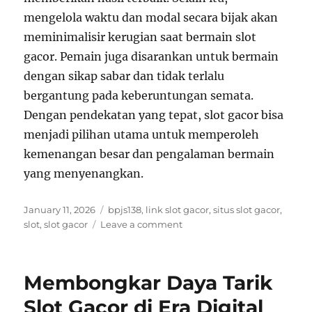
mengelola waktu dan modal secara bijak akan
meminimalisir kerugian saat bermain slot
gacor. Pemain juga disarankan untuk bermain
dengan sikap sabar dan tidak terlalu
bergantung pada keberuntungan semata.
Dengan pendekatan yang tepat, slot gacor bisa
menjadi pilihan utama untuk memperoleh
kemenangan besar dan pengalaman bermain
yang menyenangkan.
Posted
Tags
January 11, 2026
bpjs138
,
link slot gacor
,
situs slot gacor
,
on
on
slot
,
slot gacor
Leave a comment
Teknik
Mendulang
Keuntungan
Membongkar Daya Tarik
dari
Slot
Slot Gacor di Era Digital
Gacor