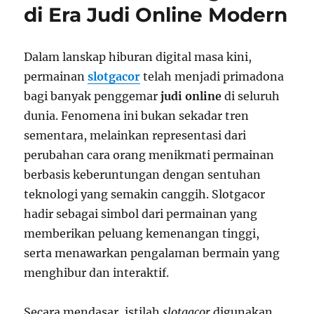
di Era Judi Online Modern
Era
Digital
Dalam lanskap hiburan digital masa kini,
permainan
slotgacor
telah menjadi primadona
bagi banyak penggemar
judi online
di seluruh
dunia. Fenomena ini bukan sekadar tren
sementara, melainkan representasi dari
perubahan cara orang menikmati permainan
berbasis keberuntungan dengan sentuhan
teknologi yang semakin canggih. Slotgacor
hadir sebagai simbol dari permainan yang
memberikan peluang kemenangan tinggi,
serta menawarkan pengalaman bermain yang
menghibur dan interaktif.
Secara mendasar, istilah
slotgacor
digunakan