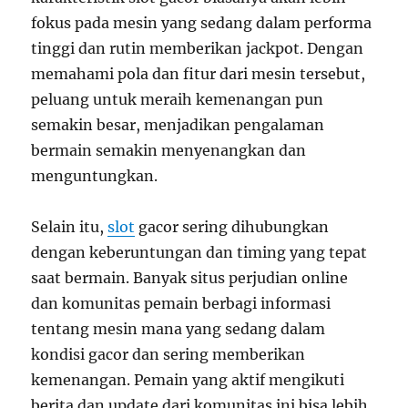
fokus pada mesin yang sedang dalam performa
tinggi dan rutin memberikan jackpot. Dengan
memahami pola dan fitur dari mesin tersebut,
peluang untuk meraih kemenangan pun
semakin besar, menjadikan pengalaman
bermain semakin menyenangkan dan
menguntungkan.
Selain itu,
slot
gacor sering dihubungkan
dengan keberuntungan dan timing yang tepat
saat bermain. Banyak situs perjudian online
dan komunitas pemain berbagi informasi
tentang mesin mana yang sedang dalam
kondisi gacor dan sering memberikan
kemenangan. Pemain yang aktif mengikuti
berita dan update dari komunitas ini bisa lebih