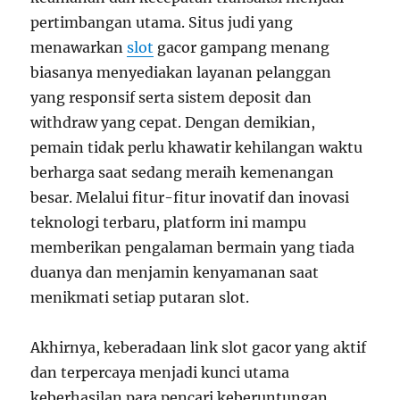
pertimbangan utama. Situs judi yang
menawarkan
slot
gacor gampang menang
biasanya menyediakan layanan pelanggan
yang responsif serta sistem deposit dan
withdraw yang cepat. Dengan demikian,
pemain tidak perlu khawatir kehilangan waktu
berharga saat sedang meraih kemenangan
besar. Melalui fitur-fitur inovatif dan inovasi
teknologi terbaru, platform ini mampu
memberikan pengalaman bermain yang tiada
duanya dan menjamin kenyamanan saat
menikmati setiap putaran slot.
Akhirnya, keberadaan link slot gacor yang aktif
dan terpercaya menjadi kunci utama
keberhasilan para pencari keberuntungan