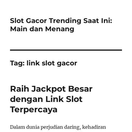
Slot Gacor Trending Saat Ini:
Main dan Menang
Tag:
link slot gacor
Raih Jackpot Besar
dengan Link Slot
Terpercaya
Dalam dunia perjudian daring, kehadiran