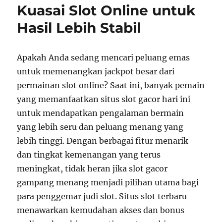
Kuasai Slot Online untuk
dengan
Link
Hasil Lebih Stabil
Slot
Terpercaya
Apakah Anda sedang mencari peluang emas
untuk memenangkan jackpot besar dari
permainan slot online? Saat ini, banyak pemain
yang memanfaatkan situs slot gacor hari ini
untuk mendapatkan pengalaman bermain
yang lebih seru dan peluang menang yang
lebih tinggi. Dengan berbagai fitur menarik
dan tingkat kemenangan yang terus
meningkat, tidak heran jika slot gacor
gampang menang menjadi pilihan utama bagi
para penggemar judi slot. Situs slot terbaru
menawarkan kemudahan akses dan bonus