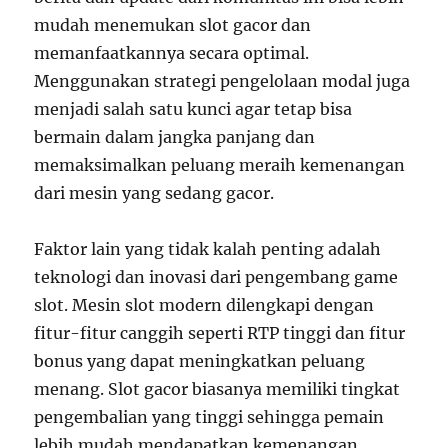
mudah menemukan slot gacor dan
memanfaatkannya secara optimal.
Menggunakan strategi pengelolaan modal juga
menjadi salah satu kunci agar tetap bisa
bermain dalam jangka panjang dan
memaksimalkan peluang meraih kemenangan
dari mesin yang sedang gacor.
Faktor lain yang tidak kalah penting adalah
teknologi dan inovasi dari pengembang game
slot. Mesin slot modern dilengkapi dengan
fitur-fitur canggih seperti RTP tinggi dan fitur
bonus yang dapat meningkatkan peluang
menang. Slot gacor biasanya memiliki tingkat
pengembalian yang tinggi sehingga pemain
lebih mudah mendapatkan kemenangan