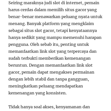
Seiring maraknya judi slot di internet, pemain
harus cerdas dalam memilih situs gacor yang
benar-benar menawarkan peluang nyata untuk
menang. Banyak platform yang mengklaim
sebagai situs slot gacor, tetapi kenyataannya
hanya sedikit yang mampu memenuhi harapan
pengguna. Oleh sebab itu, penting untuk
memanfaatkan link slot yang terpercaya dan
sudah terbukti memberikan kemenangan
beruntun. Dengan memanfaatkan link slot
gacor, pemain dapat mengakses permainan
dengan lebih stabil dan tanpa gangguan,
meningkatkan peluang mendapatkan
kemenangan yang konsisten.
Tidak hanya soal akses, kenyamanan dan