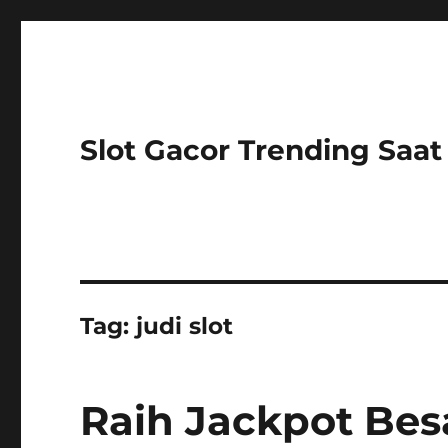
Slot Gacor Trending Saat
Tag:
judi slot
Raih Jackpot Bes