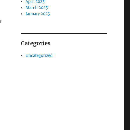
April 2025
March 2025
January 2025
t
Categories
Uncategorized