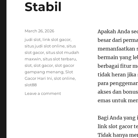
Stabil
Posted
March 26, 2026
Apakah Anda se
on
Tags
judi slot
,
link slot gacor
,
besar dari perma
situs judi slot online
,
situs
memanfaatkan si
slot gacor
,
situs slot mudah
bermain yang le
maxwin
,
situs slot terbaru
,
slot
,
slot gacor
,
slot gacor
berbagai fitur 
gampang menang
,
Slot
tidak heran jik
Gacor Hari Ini
,
slot online
,
para penggemar 
slot88
akses dan bonus
on
Leave a comment
Kuasai
emas untuk men
Slot
Online
Bagi Anda yang
untuk
Hasil
link slot gacor 
Lebih
Tidak hanya me