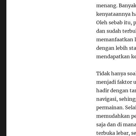
menang. Banyak 
kenyataannya h
Oleh sebab itu,
dan sudah terb
memanfaatkan l
dengan lebih st
mendapatkan ke
Tidak hanya soa
menjadi faktor 
hadir dengan ta
navigasi, sehin
permainan. Sela
memudahkan pem
saja dan di man
terbuka lebar, 