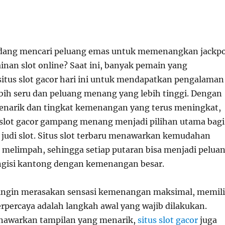
dang mencari peluang emas untuk memenangkan jackp
inan slot online? Saat ini, banyak pemain yang
tus slot gacor hari ini untuk mendapatkan pengalaman
bih seru dan peluang menang yang lebih tinggi. Dengan
menarik dan tingkat kemenangan yang terus meningkat,
a slot gacor gampang menang menjadi pilihan utama bagi
judi slot. Situs slot terbaru menawarkan kemudahan
 melimpah, sehingga setiap putaran bisa menjadi pelua
gisi kantong dengan kemenangan besar.
 ingin merasakan sensasi kemenangan maksimal, memil
terpercaya adalah langkah awal yang wajib dilakukan.
nawarkan tampilan yang menarik,
situs slot gacor
juga