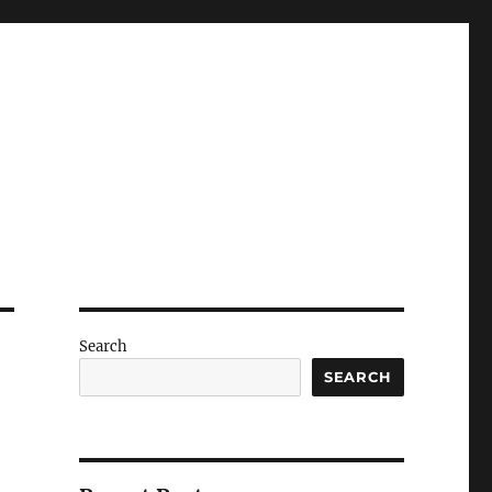
Search
SEARCH