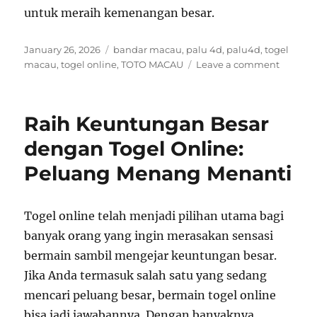
untuk meraih kemenangan besar.
Posted
Tags
January 26, 2026
bandar macau
,
palu 4d
,
palu4d
,
togel
on
on
macau
,
togel online
,
TOTO MACAU
Leave a comment
Data
Macau,
Kunci
Raih Keuntungan Besar
Prediksi
Akurat
dengan Togel Online:
Peluang Menang Menanti
Togel online telah menjadi pilihan utama bagi
banyak orang yang ingin merasakan sensasi
bermain sambil mengejar keuntungan besar.
Jika Anda termasuk salah satu yang sedang
mencari peluang besar, bermain togel online
bisa jadi jawabannya. Dengan banyaknya