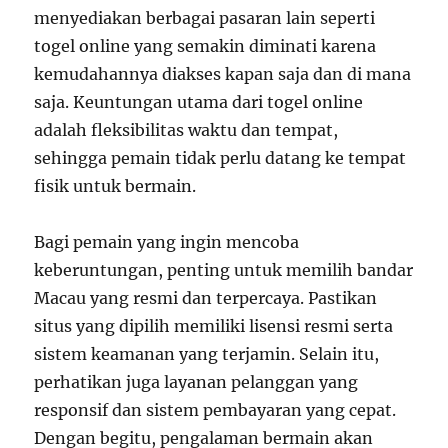
menyediakan berbagai pasaran lain seperti
togel online yang semakin diminati karena
kemudahannya diakses kapan saja dan di mana
saja. Keuntungan utama dari togel online
adalah fleksibilitas waktu dan tempat,
sehingga pemain tidak perlu datang ke tempat
fisik untuk bermain.
Bagi pemain yang ingin mencoba
keberuntungan, penting untuk memilih bandar
Macau yang resmi dan terpercaya. Pastikan
situs yang dipilih memiliki lisensi resmi serta
sistem keamanan yang terjamin. Selain itu,
perhatikan juga layanan pelanggan yang
responsif dan sistem pembayaran yang cepat.
Dengan begitu, pengalaman bermain akan