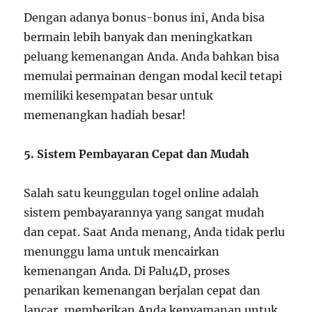
Dengan adanya bonus-bonus ini, Anda bisa
bermain lebih banyak dan meningkatkan
peluang kemenangan Anda. Anda bahkan bisa
memulai permainan dengan modal kecil tetapi
memiliki kesempatan besar untuk
memenangkan hadiah besar!
5. Sistem Pembayaran Cepat dan Mudah
Salah satu keunggulan togel online adalah
sistem pembayarannya yang sangat mudah
dan cepat. Saat Anda menang, Anda tidak perlu
menunggu lama untuk mencairkan
kemenangan Anda. Di Palu4D, proses
penarikan kemenangan berjalan cepat dan
lancar, memberikan Anda kenyamanan untuk