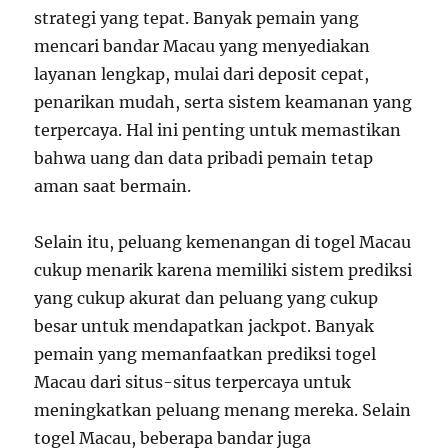
strategi yang tepat. Banyak pemain yang
mencari bandar Macau yang menyediakan
layanan lengkap, mulai dari deposit cepat,
penarikan mudah, serta sistem keamanan yang
terpercaya. Hal ini penting untuk memastikan
bahwa uang dan data pribadi pemain tetap
aman saat bermain.
Selain itu, peluang kemenangan di togel Macau
cukup menarik karena memiliki sistem prediksi
yang cukup akurat dan peluang yang cukup
besar untuk mendapatkan jackpot. Banyak
pemain yang memanfaatkan prediksi togel
Macau dari situs-situs terpercaya untuk
meningkatkan peluang menang mereka. Selain
togel Macau, beberapa bandar juga