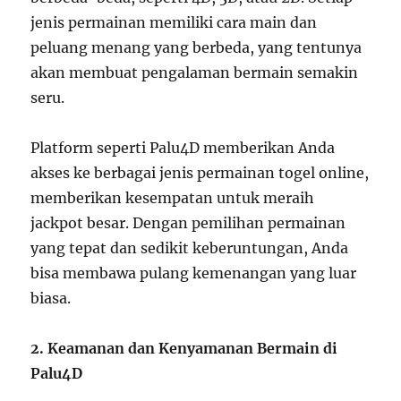
jenis permainan memiliki cara main dan
peluang menang yang berbeda, yang tentunya
akan membuat pengalaman bermain semakin
seru.
Platform seperti Palu4D memberikan Anda
akses ke berbagai jenis permainan togel online,
memberikan kesempatan untuk meraih
jackpot besar. Dengan pemilihan permainan
yang tepat dan sedikit keberuntungan, Anda
bisa membawa pulang kemenangan yang luar
biasa.
2. Keamanan dan Kenyamanan Bermain di
Palu4D