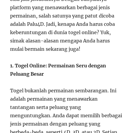
platform yang menawarkan berbagai jenis
permainan, salah satunya yang patut dicoba
adalah Palu4D. Jadi, kenapa Anda harus coba
keberuntungan di dunia togel online? Yuk,
simak alasan-alasan mengapa Anda harus
mulai bermain sekarang juga!
1. Togel Online: Permainan Seru dengan
Peluang Besar
Togel bukanlah permainan sembarangan. Ini
adalah permainan yang menawarkan
tantangan serta peluang yang
menguntungkan. Anda dapat memilih berbagai
jenis permainan dengan peluang yang
berbeda-beda, seperti 4D, 3D, atau 2D. Setiap