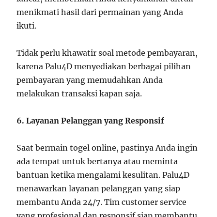
menikmati hasil dari permainan yang Anda
ikuti.
Tidak perlu khawatir soal metode pembayaran,
karena Palu4D menyediakan berbagai pilihan
pembayaran yang memudahkan Anda
melakukan transaksi kapan saja.
6. Layanan Pelanggan yang Responsif
Saat bermain togel online, pastinya Anda ingin
ada tempat untuk bertanya atau meminta
bantuan ketika mengalami kesulitan. Palu4D
menawarkan layanan pelanggan yang siap
membantu Anda 24/7. Tim customer service
yang profesional dan responsif siap membantu