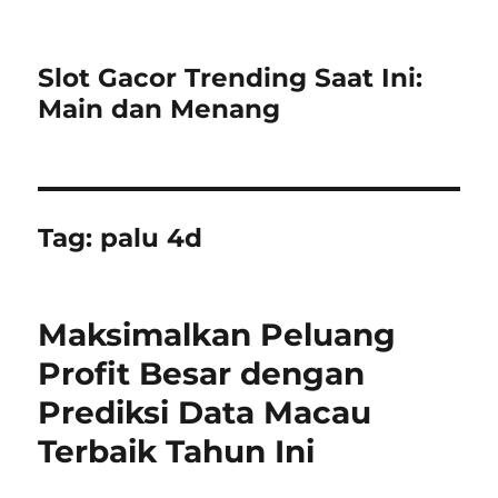
Slot Gacor Trending Saat Ini:
Main dan Menang
Tag:
palu 4d
Maksimalkan Peluang
Profit Besar dengan
Prediksi Data Macau
Terbaik Tahun Ini