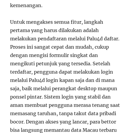
kemenangan.
Untuk mengakses semua fitur, langkah
pertama yang harus dilakukan adalah
melakukan pendaftaran melalui Palu4d daftar.
Proses ini sangat cepat dan mudah, cukup
dengan mengisi formulir singkat dan
mengikuti petunjuk yang tersedia. Setelah
terdaftar, pengguna dapat melakukan login
melalui Palu4d login kapan saja dan di mana
saja, baik melalui perangkat desktop maupun
ponsel pintar. Sistem login yang stabil dan
aman membuat pengguna merasa tenang saat
memasang taruhan, tanpa takut data pribadi
bocor. Dengan akses yang lancar, para bettor
bisa langsung memantau data Macau terbaru