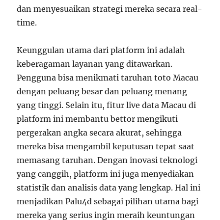
dan menyesuaikan strategi mereka secara real-
time.
Keunggulan utama dari platform ini adalah
keberagaman layanan yang ditawarkan.
Pengguna bisa menikmati taruhan toto Macau
dengan peluang besar dan peluang menang
yang tinggi. Selain itu, fitur live data Macau di
platform ini membantu bettor mengikuti
pergerakan angka secara akurat, sehingga
mereka bisa mengambil keputusan tepat saat
memasang taruhan. Dengan inovasi teknologi
yang canggih, platform ini juga menyediakan
statistik dan analisis data yang lengkap. Hal ini
menjadikan Palu4d sebagai pilihan utama bagi
mereka yang serius ingin meraih keuntungan