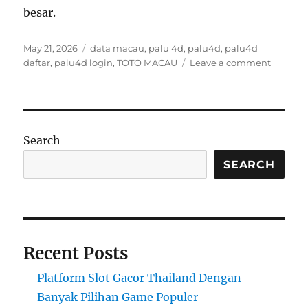
besar.
Posted
Tags
May 21, 2026
data macau
,
palu 4d
,
palu4d
,
palu4d
on
on
daftar
,
palu4d login
,
TOTO MACAU
Leave a comment
Maksim
Peluan
Profit
Besar
dengan
Search
Prediksi
Data
SEARCH
Macau
Terbaik
Tahun
Ini
Recent Posts
Platform Slot Gacor Thailand Dengan
Banyak Pilihan Game Populer