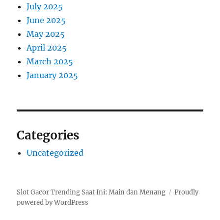
July 2025
June 2025
May 2025
April 2025
March 2025
January 2025
Categories
Uncategorized
Slot Gacor Trending Saat Ini: Main dan Menang
Proudly
powered by WordPress