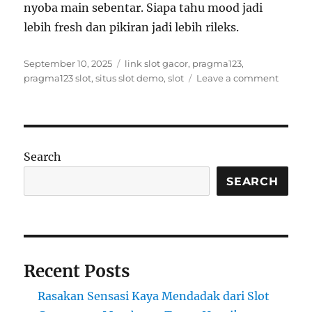
nyoba main sebentar. Siapa tahu mood jadi
lebih fresh dan pikiran jadi lebih rileks.
Posted
Tags
September 10, 2025
link slot gacor
,
pragma123
,
on
on
pragma123 slot
,
situs slot demo
,
slot
Leave a comment
Menikm
Hibura
Digital
yang
Bikin
Search
Betah
di
SEARCH
Layar
Recent Posts
Rasakan Sensasi Kaya Mendadak dari Slot