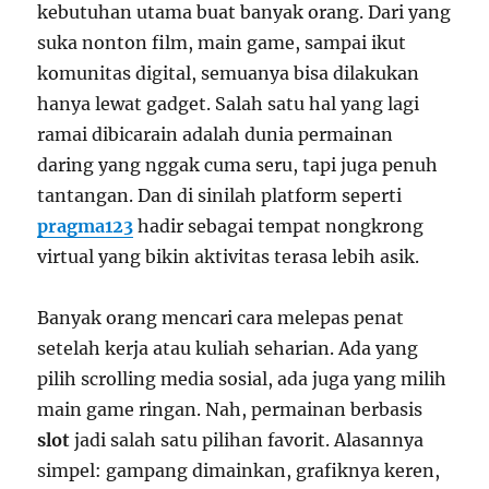
kebutuhan utama buat banyak orang. Dari yang
suka nonton film, main game, sampai ikut
komunitas digital, semuanya bisa dilakukan
hanya lewat gadget. Salah satu hal yang lagi
ramai dibicarain adalah dunia permainan
daring yang nggak cuma seru, tapi juga penuh
tantangan. Dan di sinilah platform seperti
pragma123
hadir sebagai tempat nongkrong
virtual yang bikin aktivitas terasa lebih asik.
Banyak orang mencari cara melepas penat
setelah kerja atau kuliah seharian. Ada yang
pilih scrolling media sosial, ada juga yang milih
main game ringan. Nah, permainan berbasis
slot
jadi salah satu pilihan favorit. Alasannya
simpel: gampang dimainkan, grafiknya keren,