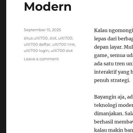
Modern
Posted
September 15, 2025
Kalau ngomongin
on
Tags
situs ulti700
,
slot
,
ulti700
,
lepas dari berba
ulti700 daftar
,
ulti700 link
,
depan layar. Mu
ulti700 login
,
ulti700 slot
game, semua uda
on
Leave a comment
ada satu tren u
Serunya
Dunia
interaktif yang 
Hiburan
penuh strategi.
Digital
di
Era
Bayangin aja, 
Modern
teknologi modern
dimanjakan. Sal
berhasil membaw
kalau makin ban