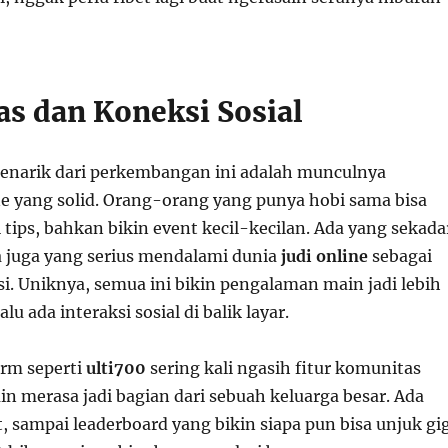
s dan Koneksi Sosial
menarik dari perkembangan ini adalah munculnya
e yang solid. Orang-orang yang punya hobi sama bisa
 tips, bahkan bikin event kecil-kecilan. Ada yang sekada
da juga yang serius mendalami dunia
judi online
sebagai
i. Uniknya, semua ini bikin pengalaman main jadi lebih
lu ada interaksi sosial di balik layar.
form seperti
ulti700
sering kali ngasih fitur komunitas
n merasa jadi bagian dari sebuah keluarga besar. Ada
, sampai leaderboard yang bikin siapa pun bisa unjuk gig