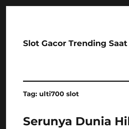
Slot Gacor Trending Saat
Tag:
ulti700 slot
Serunya Dunia Hib