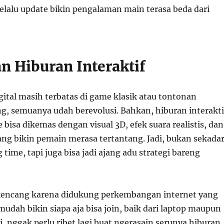
selalu update bikin pengalaman main terasa beda dari
n Hiburan Interaktif
gital masih terbatas di game klasik atau tontonan
ng, semuanya udah berevolusi. Bahkan, hiburan interakti
 bisa dikemas dengan visual 3D, efek suara realistis, dan
ang bikin pemain merasa tertantang. Jadi, bukan sekada
 time, tapi juga bisa jadi ajang adu strategi bareng
kencang karena didukung perkembangan internet yang
udah bikin siapa aja bisa join, baik dari laptop maupun
, nggak perlu ribet lagi buat ngerasain serunya hiburan