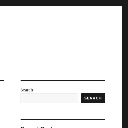
Search
SEARCH