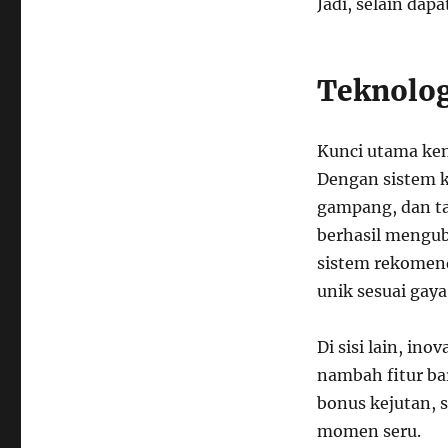
Jadi, selain dapa
Teknolog
Kunci utama ken
Dengan sistem 
gampang, dan tam
berhasil mengu
sistem rekomend
unik sesuai gay
Di sisi lain, ino
nambah fitur ba
bonus kejutan, 
momen seru.