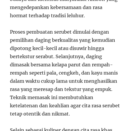
mengedepankan kebersamaan dan rasa
hormat terhadap tradisi leluhur.
Proses pembuatan serubet dimulai dengan
pemilihan daging berkualitas yang kemudian
dipotong kecil-kecil atau disuwir hingga
bertekstur serabut. Selanjutnya, daging
dimasak bersama kelapa parut dan rempah-
rempah seperti pala, cengkeh, dan kayu manis
dalam waktu cukup lama untuk menghasilkan
rasa yang meresap dan tekstur yang empuk.
Teknik memasak ini membutuhkan
ketelatenan dan keahlian agar cita rasa serubet
tetap otentik dan nikmat.
Selain sebagai kuliner dengan cita rasa khas,