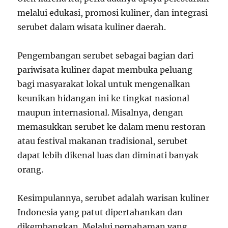
melalui edukasi, promosi kuliner, dan integrasi
serubet dalam wisata kuliner daerah.
Pengembangan serubet sebagai bagian dari
pariwisata kuliner dapat membuka peluang
bagi masyarakat lokal untuk mengenalkan
keunikan hidangan ini ke tingkat nasional
maupun internasional. Misalnya, dengan
memasukkan serubet ke dalam menu restoran
atau festival makanan tradisional, serubet
dapat lebih dikenal luas dan diminati banyak
orang.
Kesimpulannya, serubet adalah warisan kuliner
Indonesia yang patut dipertahankan dan
dikembangkan. Melalui pemahaman yang