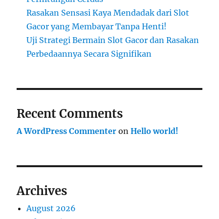
Rasakan Sensasi Kaya Mendadak dari Slot
Gacor yang Membayar Tanpa Henti!
Uji Strategi Bermain Slot Gacor dan Rasakan
Perbedaannya Secara Signifikan
Recent Comments
A WordPress Commenter
on
Hello world!
Archives
August 2026