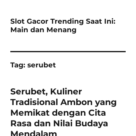
Slot Gacor Trending Saat Ini:
Main dan Menang
Tag:
serubet
Serubet, Kuliner
Tradisional Ambon yang
Memikat dengan Cita
Rasa dan Nilai Budaya
Mendalam