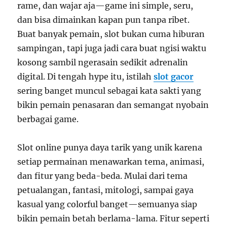
rame, dan wajar aja—game ini simple, seru,
dan bisa dimainkan kapan pun tanpa ribet.
Buat banyak pemain, slot bukan cuma hiburan
sampingan, tapi juga jadi cara buat ngisi waktu
kosong sambil ngerasain sedikit adrenalin
digital. Di tengah hype itu, istilah
slot gacor
sering banget muncul sebagai kata sakti yang
bikin pemain penasaran dan semangat nyobain
berbagai game.
Slot online punya daya tarik yang unik karena
setiap permainan menawarkan tema, animasi,
dan fitur yang beda-beda. Mulai dari tema
petualangan, fantasi, mitologi, sampai gaya
kasual yang colorful banget—semuanya siap
bikin pemain betah berlama-lama. Fitur seperti