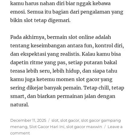
kamu harus nahan diri biar nggak kebawa
emosi. Semua itu bagian dari pengalaman yang
bikin slot tetap digemari.
Pada akhirnya, bermain slot online adalah
tentang keseimbangan antara fun, kontrol diri,
dan ekspektasi yang realistis. Kalau kamu bisa
dapetin ritme yang pas, setiap putaran bakal
terasa lebih seru, lebih hidup, dan siapa tahu
kamu juga ketemu momen slot gacor yang
sering dikejar banyak pemain. Tetap chill, tetap
smart, dan biarkan permainan jalan dengan
natural.
Posted
Tags
December 11, 2025
slot
,
slot gacor
,
slot gacor gampang
on
menang
,
Slot Gacor Hari Ini
,
slot gacor maxwin
Leave a
on
comment