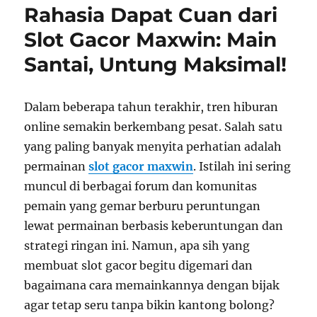
Rahasia Dapat Cuan dari
Slotgacor
di
Slot Gacor Maxwin: Main
Era
Santai, Untung Maksimal!
Judi
Online
Modern
Dalam beberapa tahun terakhir, tren hiburan
online semakin berkembang pesat. Salah satu
yang paling banyak menyita perhatian adalah
permainan
slot gacor maxwin
. Istilah ini sering
muncul di berbagai forum dan komunitas
pemain yang gemar berburu peruntungan
lewat permainan berbasis keberuntungan dan
strategi ringan ini. Namun, apa sih yang
membuat slot gacor begitu digemari dan
bagaimana cara memainkannya dengan bijak
agar tetap seru tanpa bikin kantong bolong?