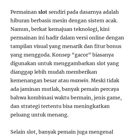
Permainan
slot
sendiri pada dasarnya adalah
hiburan berbasis mesin dengan sistem acak.
Namun, berkat kemajuan teknologi, kini
permainan ini hadir dalam versi online dengan
tampilan visual yang menarik dan fitur bonus
yang menggoda. Konsep “gacor” biasanya
digunakan untuk menggambarkan slot yang
dianggap lebih mudah memberikan
kemenangan besar atau
maxwin
. Meski tidak
ada jaminan mutlak, banyak pemain percaya
bahwa kombinasi waktu bermain, jenis game,
dan strategi tertentu bisa meningkatkan
peluang untuk menang.
Selain slot, banyak pemain juga mengenal