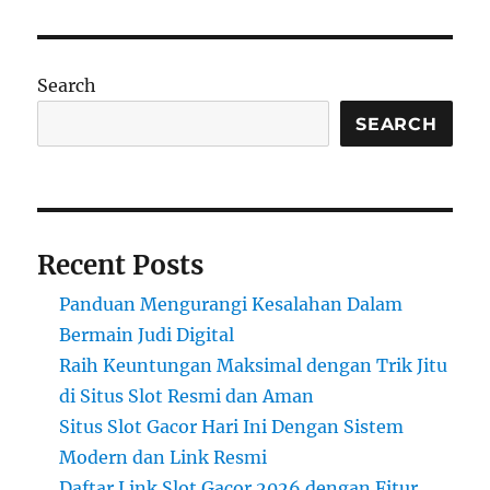
Dunia
Hiburan
Digital
dengan
Search
Sentuhan
Adrenalin
SEARCH
Recent Posts
Panduan Mengurangi Kesalahan Dalam
Bermain Judi Digital
Raih Keuntungan Maksimal dengan Trik Jitu
di Situs Slot Resmi dan Aman
Situs Slot Gacor Hari Ini Dengan Sistem
Modern dan Link Resmi
Daftar Link Slot Gacor 2026 dengan Fitur