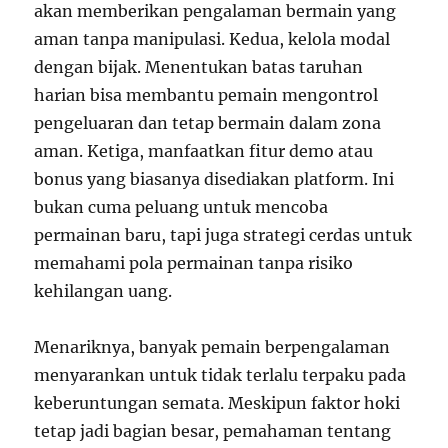
akan memberikan pengalaman bermain yang
aman tanpa manipulasi. Kedua, kelola modal
dengan bijak. Menentukan batas taruhan
harian bisa membantu pemain mengontrol
pengeluaran dan tetap bermain dalam zona
aman. Ketiga, manfaatkan fitur demo atau
bonus yang biasanya disediakan platform. Ini
bukan cuma peluang untuk mencoba
permainan baru, tapi juga strategi cerdas untuk
memahami pola permainan tanpa risiko
kehilangan uang.
Menariknya, banyak pemain berpengalaman
menyarankan untuk tidak terlalu terpaku pada
keberuntungan semata. Meskipun faktor hoki
tetap jadi bagian besar, pemahaman tentang