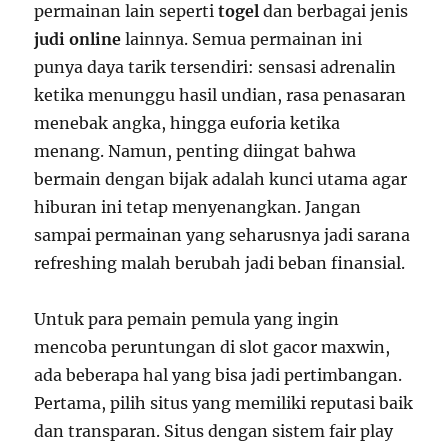
permainan lain seperti
togel
dan berbagai jenis
judi online
lainnya. Semua permainan ini
punya daya tarik tersendiri: sensasi adrenalin
ketika menunggu hasil undian, rasa penasaran
menebak angka, hingga euforia ketika
menang. Namun, penting diingat bahwa
bermain dengan bijak adalah kunci utama agar
hiburan ini tetap menyenangkan. Jangan
sampai permainan yang seharusnya jadi sarana
refreshing malah berubah jadi beban finansial.
Untuk para pemain pemula yang ingin
mencoba peruntungan di slot gacor maxwin,
ada beberapa hal yang bisa jadi pertimbangan.
Pertama, pilih situs yang memiliki reputasi baik
dan transparan. Situs dengan sistem fair play